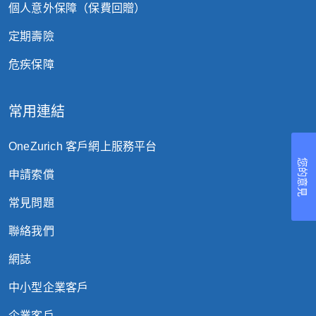
矯正，包括但不限於角膜激光矯視手術
個人意外保障（保費回贈）
(LASIK)。
定期壽險
預防性治療及預防性護理，包括但不限於並
危疾保障
無症狀下的一般身體檢查、定期檢測或篩查
程序。
常用連結
牙科醫生進行的牙科治療及口腔頜面手術的
費用，惟受保人因意外引致在住院期間接受
OneZurich 客戶網上服務平台
的急症治療及手術則除外。
您的意見
申請索償
醫療服務及輔導服務的費用 - 產科狀況及其
常見問題
併發症，包括但不限於墮胎或流產；節育或
恢復生育。
聯絡我們
購買屬耐用品的醫療設備及儀器的費用，包
網誌
括但不限於輪椅、助聽器及非處方藥物。
中小型企業客戶
傳統中醫治療的費用，包括但不限於中草藥
企業客戶