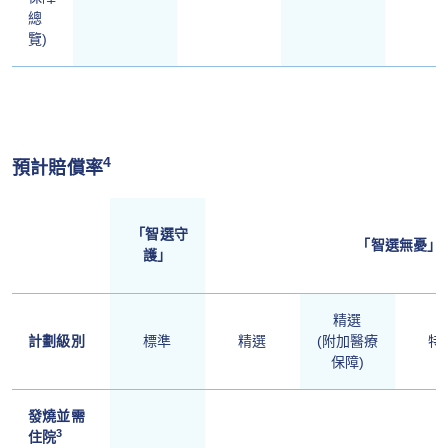
總
覽)
4
預計賠償率
「智選守
「智選無憂」
護」
精選
計劃級別
標準
精選
(附加醫療
特
保障)
發燒並需
3
住院