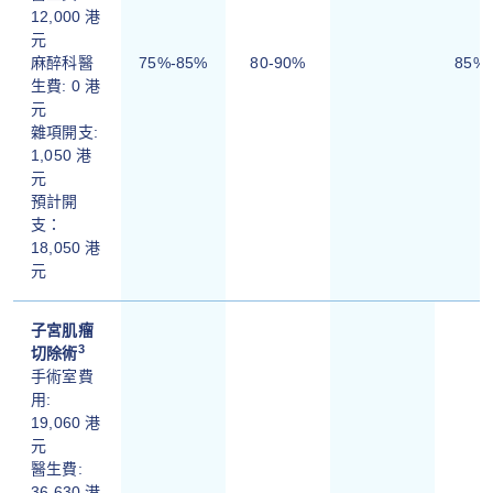
12,000 港
元
麻醉科醫
75%-85%
80-90%
85%
生費: 0 港
元
雜項開支:
1,050 港
元
預計開
支：
18,050 港
元
子宮肌瘤
3
切除術
手術室費
用:
19,060 港
元
醫生費:
36,630 港