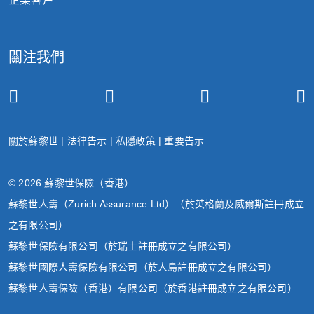
治療、跌打、針灸以及另類治療，包括但不
限於氣功、按摩治療、香薰治療。
關注我們
實驗性或未經證實醫療成效的醫療技術或治
療程序。
受保人年屆八（8）歲前發病或確診的先天
性疾病。
關於蘇黎世
|
法律告示
|
私隱政策
|
重要告示
已獲任何法律，或由任何政府、僱主或第三
方提供的醫療或保險計劃賠償的合資格費
© 2026 蘇黎世保險（香港）
用。
蘇黎世人壽（Zurich Assurance Ltd）（於英格蘭及威爾斯註冊成立
因戰爭（不論宣戰與否）、內戰、侵略、外
之有限公司）
敵行動、敵對行動、叛亂、革命、起義、或
蘇黎世保險有限公司（於瑞士註冊成立之有限公司）
軍事政變或奪權事故。
蘇黎世國際人壽保險有限公司（於人島註冊成立之有限公司）
蘇黎世人壽保險（香港）有限公司（於香港註冊成立之有限公司）