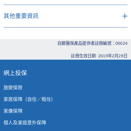
純粹為接受診斷程序或專職醫療服務（包括
確保可繼續提供保障。於檢視保費率時，本
但不限於物理治療、職業治療及言語治
保單將在以下情況時自動終止，以最先者為準
公司將考慮本公司的理賠經驗、醫療成本上
其他重要資訊
療）。
漲及其他因素。
於30天寬限期完結後仍未繳交到期保費；或
在保單生效日前，因感染或出現人體免疫力
此網頁之資料只供參考之用，並不構成保險
我們有機會續保時向所有同一類別保單更改
受保人身故；或
缺乏病毒 (“HIV”) 及其相關的傷病所招致的
合約的一部分。有關此項保障計劃的內容細
條款及保障。如有任何更改，我們會在續保
自願醫保產品提供者註冊編號：00024
費用。惟因性侵犯、醫療援助、器官移植、
本公司不再獲《保險業條例》授權承保或繼
則及不承保事項將詳列於保單之內，如有任
或保單年度終結前以書面通知您。
輸血或捐血、或出生時受HIV感染所引致的
續承保本保單。
註冊生效日期: 2019年2月28日
何差異，均以保單內之條款細則為準，蘇黎
傷病則除外。
世保險有限公司保留最終批核及決定權。
因倚賴或過量服用藥物、酒精、毒品或類似
網上投保
如有需要，請諮詢獨立的專業意見。
物質（或受其影響）、故意自殘身體或企圖
旅遊保險
自殺、參與非法活動、或性病及經由性接觸
英文和中文均為官方版本。任何不一致之處
傳染的疾病或其後遺症。
會以有利於保單持有人方作解釋。
家居保障（自住／租住）
以美容或整容為目的的服務，惟因意外而受
家傭保障
傷則除外；或矯正視力或屈光不正的服務，
個人及家庭意外保障
而該等視力問題可透過驗配眼鏡或隱形眼鏡