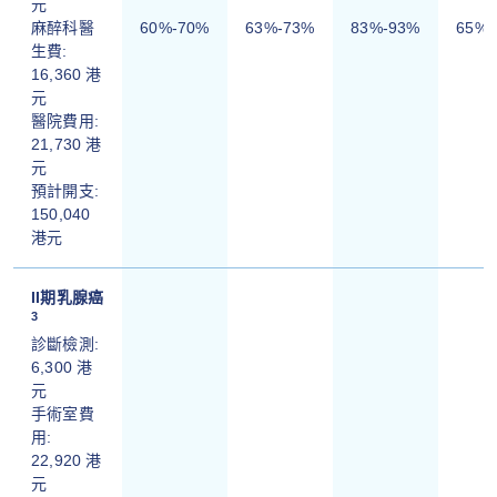
元
麻醉科醫
60%-70%
63%-73%
83%-93%
65%-
生費:
16,360 港
元
醫院費用:
21,730 港
元
預計開支:
150,040
港元
II期乳腺癌
3
診斷檢測:
6,300 港
元
手術室費
用:
22,920 港
元