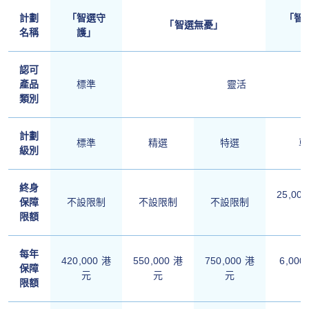
計劃
「智選守
「智
「智選無憂」
名稱
護」
+
認可
產品
標準
靈活
類別
計劃
標準
精選
特選
尊
級別
終身
25,000
保障
不設限制
不設限制
不設限制
限額
每年
420,000 港
550,000 港
750,000 港
6,000
保障
元
元
元
限額