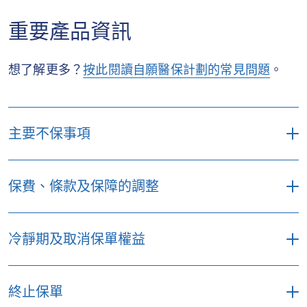
重要產品資訊
想了解更多？
按此閱讀自願醫保計劃的常見問題
。
主要不保事項
下列事項僅供參考之用，並未列出所有不保事
保費、條款及保障的調整
項。如欲查看不保事項全文及詳情，請參閱個別
計劃的條款及細則。 蘇黎世不會賠償與下列項目
相關或由其引致的費用
保費將於每個保單周年日隨受保人實際年齡
冷靜期及取消保單權益
改變及並非保證。續保時本公司有機會按當
非醫療所需治療、治療程序、藥物、檢測或
時採用的標準保費表向所有同一類別保單調
服務。
整標準保費調整保費。此外，本公司會定期
終止保單
檢視本公司之產品，包括保費率的調整，以