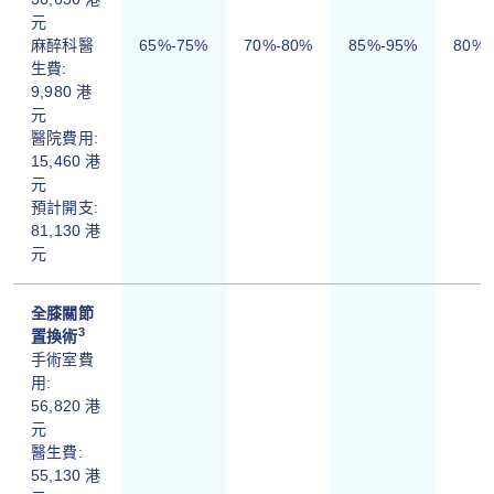
元
麻醉科醫
65%-75%
70%-80%
85%-95%
80%-
生費:
9,980 港
元
醫院費用:
15,460 港
元
預計開支:
81,130 港
元
全膝關節
3
置換術
手術室費
用:
56,820 港
元
醫生費:
55,130 港