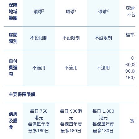
保障
3
亞洲
2
2
2
地域
環球
環球
環球
不包
範圍
房間
標準半
不設限制
不設限制
不設限制
類別
0 港
自付
60,00
費選
不適用
不適用
不適用
90,00
項
150,0
主要保障限額
每日 750
每日 900港
每日 1,800
病房
港元
元
港元
及膳
實際
每保單年度
每保單年度
每保單年度
食
最多180日
最多180日
最多180日