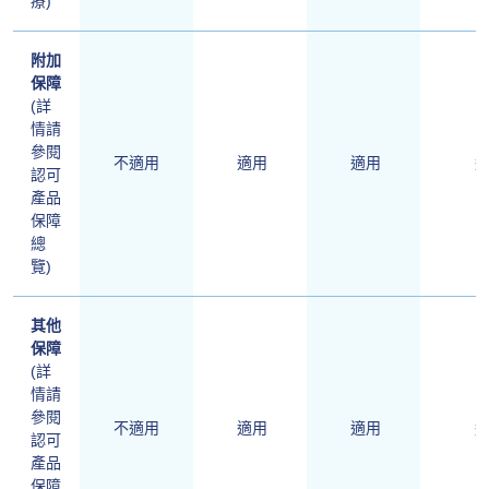
療)
附加
保障
(詳
情請
參閱
不適用
適用
適用
適
認可
產品
保障
總
覽)
其他
保障
(詳
情請
參閱
不適用
適用
適用
適
認可
產品
保障