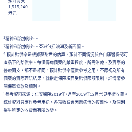
預計開支:
1,515,240
港元
2
精神科治療除外。
3
精神科治療除外。亞洲包括澳洲及新西蘭。
4
預計賠償率是根據蘇黎世的估算，預計不同情況於各自願醫保認可
產品下的賠償率。每個傷病個案的嚴重程度、所需治療、及實際的
醫療開支，都不盡相同。預計賠償率僅供參考之用，不應視為所有
個案的實際理賠結果。就指定保障項目受賠償限額限制，詳情請參
閱保單條款及細則。
5
參考資料來源：仁安醫院2019年7月至2019年12月常見手術收費。
統計資料只應作參考用途。各項收費會因應病情的複雜性，及個別
醫生所定的收費而有所改變。