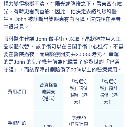
視力變得模糊不清，在陽光或強燈之下，看東西有眩
光，有時更看到重影。因此，他決定去諮詢眼科醫
生。 John 被診斷出雙眼患有白內障，這病症在長者
中很常見。
眼科醫生建議 John 做手術，以取下晶狀體並用人工
晶狀體代替。 該手術可以在日間手術中心進行，不需
要在醫院過夜，而總醫療開支共20,050港元。 幸運
的是John 的兒子幾年前為他購買了蘇黎世的「智選
守護」，而該保障計劃賠償了90％以上的醫療費用。
「智選守
「智選守
合資格醫
護」賠償
護」預計
費用項目
療開支
限額（港
賠償（港
（港元）
元）
元）
每次580
手術前的
(住院/日間
1,000
580