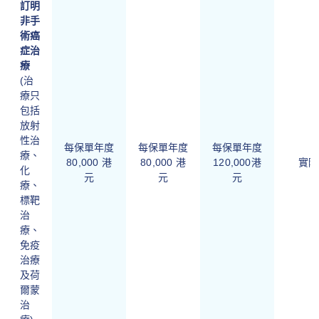
訂明
非手
術癌
症治
療
(治
療只
包括
放射
性治
每保單年度
每保單年度
每保單年度
療、
80,000 港
80,000 港
120,000港
實際
化
元
元
元
療、
標靶
治
療、
免疫
治療
及荷
爾蒙
治