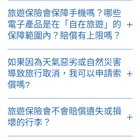
業餘運動是指您參與運動活動的目的是消遣或
若您投保優選計劃，我們會為您提供高達150
旅遊保險會保障手機嗎？哪些
樂趣，而沒有任何財政利益或以此為工作，及
萬港元的醫療費用保障，涵蓋以下項目：
您不會因參與該運動活動而獲得任何金錢獎
電子產品是在「自在旅遊」的
勵。
海外求診保障：
包括前往醫院求診的合
保障範圍內？賠償有上限嗎？
理交通、門診及急症費用，以及住院及
在「自在旅遊」的基本保障範圍內，一般熱門
手術相關費用。
的旅遊活動都會受保，例如冬季運動、熱氣
如果您投保特選計劃及優選計劃，您的個人手
球、水肺潛水、滑水、急流漂筏、帆船運動、
緊急醫療轉送：
若當地醫療資源不足，
如果因為天氣惡劣或自然災害
提電腦、平板電腦、航拍相機、相機、攝錄機
由專業人員陪同下的跳傘、吊索跳及騎馬等。
受保人需轉送至其他地方接受治療，計
及其所有輔助配件等，都會根據行李保障中的
導致旅行取消，我可以申請索
如您加購自選業餘運動保障，保障範圍會延伸
劃將承擔相關費用，包括安排合適交通
細項保障額而獲得保障。不過優選計劃的最高
償嗎?
至因參與一般海外馬拉松及單車環島團等運動
工具接載受保人到最適當的醫院或醫療
賠償額會較高，而保障範圍亦會延伸至在旅程
活動引致的損失。
中心。
中意外遺失或損毀的手提電話。
是的，若您原定的海外旅程因目的地在出發前
不過，客戶要留意，活動例如賽車、自駕飛行
回港後覆診保障：
如受保人需返港後繼
如你準備攜帶專業或較多攝影器材參與特別活
旅遊保險會不會賠償遺失或損
一星期內發生惡劣天氣或自然災害而導致旅行
活動、職業性運動、可賺取收入或報酬的體育
續治療，計劃亦提供回港後三個月內的
動，例如參觀展覽，你可加購「海外活動自選
取消，您可根據保單中的「旅程阻礙及延誤保
壞的行李？
活動、任何在海拔5,000米以上進行的高山遠
覆診費用保障，包括中醫、脊醫及跌打
保障」，為相機、數碼攝錄機及相關配件和裝
障」部分申請索償。
足、在40米水深以下潛水、需要高度專業技
等治療費用。
備
額外提供港幣5,000元的保障。