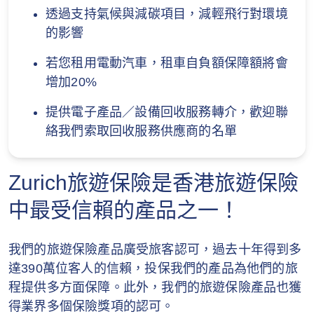
如客戶同時符合就相同保單的其他現行推廣
透過支持氣候與減碳項目，減輕飛行對環境
優惠之條件，蘇黎世保留權利自行決定只提
2. 不受保活動
的影響
供其中一項優惠予客戶。
除非已列明於隨保單附帶的保障表或批單內為受
若您租用電動汽車，租車自負額保障額將會
所有與本推廣期有關之日期及時間均以蘇黎
保活動，否則本保單決不承保因以下活動所引致
增加20%
世之紀錄為準。任何因電腦、網路等技術問
的任何損失：
題而引致投保人申請程序中斷或有任何遲
提供電子產品／設備回收服務轉介，歡迎聯
延、遺失、錯誤、無法辨識等情況，蘇黎世
(a) 任何空中活動，除非當時你：
絡我們索取回收服務供應商的名單
一概不負上任何責任。
是以付費乘客身份在持牌航空公司航機或包
蘇黎世保留修訂或終止本推廣（部分或全
Zurich旅遊保險是香港旅遊保險
機上，或
部）或修改本推廣等條款及細則，而無須預
中最受信賴的產品之一！
所參與之活動是由另一位已持牌帶領有關活
先通知的權利。
動的人士負責操縱或航行而提供活動的舉辦
如就本推廣有任何爭議，一概以蘇黎世的決
我們的旅遊保險產品廣受旅客認可，過去十年得到多
者亦已獲當地有關當局授權。
定為準。
達390萬位客人的信賴，投保我們的產品為他們的旅
(b) 以乘客或司機身份參與任何形式的賽車，或體
程提供多方面保障。此外，我們的旅遊保險產品也獲
推廣折扣不可轉換其他禮品、不可兌換現金
育比賽，或參加職業體育活動，或你參與可以賺
得業界多個保險獎項的認可。
及不設找贖。