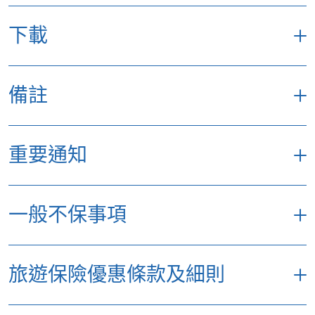
本、台灣、歐洲、泰國、韓國或澳洲，一份
「自在旅遊」全年旅遊保險計劃已能滿足您的
下載
需求，為您提供全方位保障。不過，客戶需於
申請時須提供3個慣常旅遊目的地，作為內部
分析以供我們日後能為您提供更佳的旅遊保障
備註
自在旅遊保險計劃保單文件
產品。
「外遊警示」保障
如您選擇投保單次旅遊保險，請於申請時提供
^
以上保障只適用於優選及特選計劃。有關上述
您的旅遊目的地。如您於同一旅程中會到訪多
重要通知
保障範圍的詳情，請參閱產品的保單條款、細則
個國家，請於申請時提供3個與香港距離最遠
及不保事項。
的旅遊目的地。
本保險不適用於持有中華人民共和國護照及
+
以上所列出的最高賠償額是根據優選計劃。有
一般不保事項
另外，客戶需要注意，無論選擇全年旅遊保險
以此往返中國之人士，除非該受保人同時擁
關上述保障範圍的詳情，請參閱產品的保單條
或單次旅遊保險，
出發地及終點均須為香港
，
有由其他海外國家政府（中國除外）所簽發
款、細則及不保事項。
單次旅遊保險每次旅遊最長保障期為
180天
，
以下的不保事項適用於整份保單，我們不會賠償
的法定文件證明為該地合法居民。
1
旅遊保險優惠條款及細則
不適用於全年旅遊計劃及單次旅遊計劃中的易
而全年旅遊保險則為
90天
。
任何直接或間接因以下事故引致的索償、費用或
全年旅遊計劃的所有旅程均需由香港啟程及
選計劃。
損失或責任。
返回香港，而每次旅程可有最長90天的保障