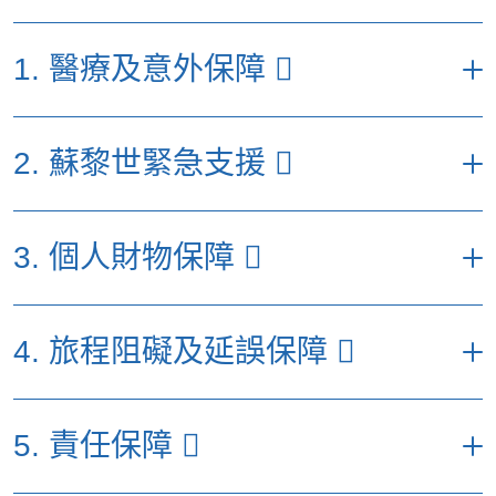
1. 醫療及意外保障
每名受保人每次受保旅程之最
2. 蘇黎世緊急支援
高賠償額（港元）
特選計
易選計
優選計劃
劃
劃
每名受保人每次受保旅程之最高賠償額
3. 個人財物保障
（港元）
(
a) 醫療費用
1,500,000
800,000
500,000
優選計劃
特選計劃
易選計劃
包括：
每名受保人每次受保旅程之
(a) 入院保證金
39,000
4. 旅程阻礙及延誤保障
最高賠償額（港元）
• 因意外引致之覆診費用
100%
100%
100%
(b) 緊急醫療運送及
優選計
特選計
易選計
實際費用
實際費用
200,000
• 因疾病引致之覆診費用
10%
10%
10%
／或運返
劃
劃
劃
每名受保人每次受保旅程之最
• 中醫及脊醫治療費用（於海
5. 責任保障
高賠償額（港元）
(c) 遺體運返
實際費用
實際費用
200,000
3,000
2,000
2,000
(a) 個人物品
25,000
15,000
外及香港覆診的費用）
優選計劃
特選計劃
易選計劃
1張來回經濟客位旅行票及酒店住宿費用