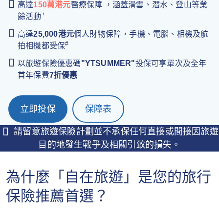
高達
150萬港元
醫療保障 ，涵蓋滑雪、潛水、登山等業
+
餘活動
高達
25,000港元
個人財物保障，手機、電腦、相機及航
#
拍相機都受保
以旅遊保險優惠碼
"YTSUMMER"
投保可享單次及全年
首年保費
7折優惠
立即投保
保障表
請留意旅遊保險計劃並不承保任何直接或間接因旅遊
目的地發生戰爭及相關引致的損失。
為什麼「自在旅遊」是您的旅行
保險推薦首選？