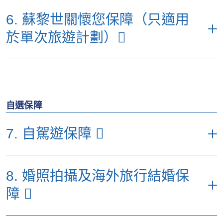
包括以下限額：
(d) 近親探望
• 海外求診之交通費用
300
300
300
最高至每日700（最長至5日）
每名受保人每次受保旅程之最高賠償額（港
(a) 取消旅程
50,000
25,000
6. 蘇黎世關懷您保障（只適用
元）
• 每件、每對、每套或每組物品
3,000
2,000
(b) 身故恩恤金
30,000
30,000
30,000
1張來回經濟客位旅行票及酒店住宿費用
(e) 交通及住宿費用
(b) 旅程阻礙
50,000
25,000
於單次旅遊計劃）
最高至每日700（最長至5日）
優選計劃
特選計劃
易選計劃
• 手提電話（每次受保旅程1部）
2,500
5,000
5,000
10,000
(c) 海外住院現金保障
(每日
(每日
(c) 旅程延誤津貼 （保障不受
1張單程經濟客位旅行票及最高至
(每日500)
(a) 個人責
1,600
1,200
• 所有航拍相機、相機及數碼攝
(f) 隨行兒童護送
3,000,000
1,500,000
300)
300)
特別事項限制）*
5,000
3,000
30,000
任
每名受保人每次受保旅程之最高賠償額
錄機及其有關配件及裝備
（港元）
5000
5000
• 每滿5小時延誤（最長至10
(g) 24小時電話熱線
(d) 不可退還之強制隔離現金
10,000
300
200
• 手提電腦及平板電腦
5,000
3,000
包括
(每日
(每日
小時）
諮詢及轉介服務
津貼
(每日500)
優選計劃
特選計劃
易選計劃
*受限於有關節數的不保事項及所有於保單內適用的條件、條款及不承保
300)
300)
自選保障
(b) 遺失個人現金
3,000
2,000
事項。
• 之後滿12小時
1,000
800
(a) 家居保障
(e) 個人意外
1,500,000
800,000
500,000
(c) 遺失旅行證件及／或旅行票
*受限於有關節數的不保事項及所有於保單內適用的條件、條款及不承保
(d) 行李延誤津貼（超過6小
7. 自駕遊保障
3,000
2,000
1,000
500
(b) 寵物保障
之補領費用
事項。
(f) 燒傷意外
300,000
200,000
100,000
時）
5,000
(c) 子女或長者保
(e) 因旅程延誤引致之酒店費
3,000
2,000
每名受保人每次受保旅程之最高賠償額
障
*受限於有關節數的不保事項及所有於保單內適用的條件、條款及不承保
用（超過6小時）
*受限於有關節數的不保事項及所有於保單內適用的條件、條款及不承保
8. 婚照拍攝及海外旅行結婚保
（港元）
事項。
事項。
(d) 缺席活動保障
障
優選計劃
特選計劃
易選計劃
*受限於有關節數的不保事項及所有於保單內適用的條件、條款及不承保
事項。
(a) 額外個人意外
*受限於有關節數的不保事項及所有於保單內適用的條件、條款及不承保
200,000
200,000
保障