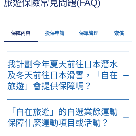
旅遊保險常見問題(FAQ)
（每個岸上觀
（每個岸上觀
津貼
光2,000）
光2,000）
(b) 額外手提及平板電
5,000
5,000
*受限於有關節數的不保事項及所有於保單內適用的條件、條款及不承保
腦保障
事項。
(c) 因郵輪航道更改的
500
500
額外簽證費用
(c) 課程受阻或中斷
20,000
20,000
保障內容
投保申請
保單管理
索償
*受限於有關節數的不保事項及所有於保單內適用的條件、條款及不承保
*受限於有關節數的不保事項及所有於保單內適用的條件、條款及不承保
事項。
事項。
我計劃今年夏天前往日本潛水
及冬天前往日本滑雪，「自在
旅遊」會提供保障嗎？
會的，只要您進行潛水及滑雪的目的是純粹消
「自在旅遊」的自選業餘運動
遣或娛樂，且沒有任何財政利益或因參與而獲
得金錢獎勵，「自在旅遊」保險計劃均會為您
保障什麼運動項目或活動？
提供保障。