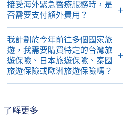
接受海外緊急醫療服務時，是
同。一般情況下，如租用車輛損毀，您的保單
可涵蓋由租車公司收取的自負額。
否需要支付額外費用？
若我在旅程中駕駛的租車跟其他車輛發生輕微
碰撞，只要您投保「自在旅遊」的單次旅遊計
我計劃於今年前往多個國家旅
劃及加購在「自駕遊」自選保障，並在租車時
有購買由有關租車機構安排的汽車保險，而在
遊，我需要購買特定的台灣旅
租用條款上包括自負額（墊底費）及營業損失
遊保險、日本旅遊保險、泰國
賠償（NOC），我們便會為您賠償相關的費
旅遊保險或歐洲旅遊保險嗎？
用。如您在自駕遊時意外受傷，有關的個人意
外及醫療費用亦可獲得賠償。不過，由於租車
是在您保管下發生意外，因此因意外發生而導
若您計劃今年前往多個國家旅遊，我們建議投
致的個人責任賠償則不在保障範圍內。
保全年旅遊保險。全年旅遊保險不僅較每次單
+852
獨購買更經濟實惠，亦可省卻反覆購買的時間
相關網誌：
【自駕遊旅遊保險】與租車保險分
了解更多
2886 3977
和手續。
別?附租車貼士及注意事項
蘇黎世的全年旅遊保險不限地區
，無論前往日