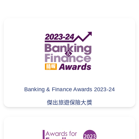
取收入或報酬的活動；
此等條款及細則的中英文版如有不符，一概
(c)在海拔5,000米以上進行高山遠足，或在40米
以英文版本為準。
水深以下潛水；
(d)探險、跋涉、附有裝備之登山運動或類似旅
程；需要高度專業技術、或使用極度體力、或於
極端環境下進行、或需使用特別器材或工具的活
動；
(e)馬拉松或或運動訓練或課程或任何以騎踏單車
為主要交通工具的受保旅程 （受保於第10節 - 業
Banking & Finance Awards 2023-24
餘運動保障除外）；
傑出旅遊保險大獎
(f)你的任何違法或非法行為。
3. 不承保職業