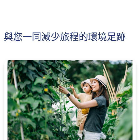
2
「2026年旅遊保險計劃保費折扣推廣」
只適用於單次和全年旅遊計劃中的優選計劃。
1. 已知事項及狀況
期。 此計劃的保障年齡高達 75 歲，保障全
（「推廣」）由蘇黎世保險有限公司（於瑞
年無限次旅遊 ，並可續保至80 歲。
3
以上資料所列出的最高賠償額是根據優選計
(a) 本保單不會保障於生效日期前已發生或已宣布
士註冊成立之有限公司）（「蘇黎世」）提
劃。
會發生而可能導致你的原定旅程延遲、取消或受
單次旅遊計劃: 所有旅程均須由香港啟程及
供。
到阻礙的任何情況；
與您一同減少旅程的環境足跡
返回香港，而受保旅程期限最長180天。
4
只適用於單次旅遊計劃中的優選計劃。
此推廣只適用於指定保險計劃：「自在旅
單程的單次旅遊計劃中，所有旅程均需由香
遊」保險計劃 – 單次旅遊計劃及/或全年旅
已宣佈會發生的例子：香港天文台已正式懸
港啟程，而受保旅程於您抵達首個旅程目的
遊計劃。
掛 1 號風球戒備信號
地的入境事務處／櫃檯辦理入境後完結 。
客戶於 2026年7月13日 至 2026年8月31日
另一個已宣佈會發生的例子：某公共交通工
單次旅遊計劃保單一經簽發，恕不退還任何
（「推廣期」）期間經蘇黎世網站以指定優
具的工會已宣佈工業行動或罷工
保費。
惠碼成功申請指定保險計劃，而有關保單於
已發生的例子：某地方每個週末都會有民眾
2026年8月31日或之前成功由蘇黎世簽發及
客戶必須提供公共交通工具或相關政府機構
示威遊行，但這些示威遊行經常性地會演變
生效，即可獲得單次旅遊計劃保費7折優惠
要求的重要及有效的旅遊文件如疫苗接種紀
為騷亂或暴亂
及/或全年旅遊計劃首年保費7折優惠。
錄、醫療測試結果／證書。
(b) 任何投保前已存在的傷疾。
優惠碼設有限額，先到先得，額滿即止。