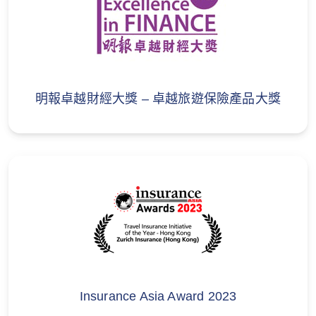
本保單並不承保以下職業於工作期間引致的損
失：出任為任何空中乘載工具的機務人員或操作
員從事、任何體力勞動性工作、從事離岸活動如
商業潛水、油田鑽探、採礦或空中攝影、處理爆
炸品或槍械、以演員／歌星／藝人表現、地盤工
明報卓越財經大獎 – 卓越旅遊保險產品大獎
人、漁夫、廚師或廚房工人、導遊或領隊、從事
或參與海陸空服務或行動或持械工作。
4. 非經濟損失
包括你未能享用某些東西或事件，或以獎賞計劃
換取的費用（例如飛行里數或會員積分計劃），
除非你能證明特定的金錢支出。
Insurance Asia Award 2023