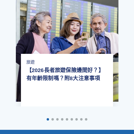
事件、或因政府意圖阻礙、反對或防禦此等動亂
（包括恐怖活動）所引起的損失；任何類型之核
子技術。
(e) 任何因政府法例及規條限制引致的損失。
(f) 因政府或授權的行政機構發出的出入境限制或
隔離限制，或全國封鎖， 導致你不能旅遊。
旅遊
(g) 因你的居住地點或你旅遊目地的政府或授權的
【2026長者旅遊保險邊間好？】
行政機構向你發出強制隔離或隔離令，導致你不
有年齡限制嗎？附8大注意事項
能旅遊或你拒絕旅遊，或任何因此而引致的損
失。
(f) 你未能提供公共交通工具或相關政府機構要求
的重要及有效的旅遊文件如疫苗接種紀錄、醫療
測試結果／證書。
請參閱
保單條款
以了解更多各保障部份之不保事