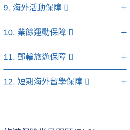
每名受保人每次受保旅程之最高
事項。
9. 海外活動保障
賠償額（港元）
(b) 租車自負額
15,000
15,000
優選計劃
特選計劃
易選計劃
(c) 緊急道路救援
5,000
5,000
每名受保人每次受保旅程之最
(a) 取消婚照拍攝套票／海
10. 業餘運動保障
高賠償額（港元）
20,000
20,000
(d) 更改還車地點
外旅行結婚套票
2,000
2,000
費用
優選計劃
特選計劃
易選計劃
(b) 遺失結婚戒指、結婚禮
10,000
10,000
每名受保人每次受保旅程之最高賠償額
服及其配飾
(a) 海外活動阻礙保障
5,000
5,000
11. 郵輪旅遊保障
（港元）
*受限於有關節數的不保事項及所有於保單內適用的條件、條款及不承保
事項。
(c) 更改婚照拍攝拍攝地點
5,000
5,000
(b) 額外相機及數碼攝錄機及
優選計劃
特選計劃
易選計劃
5,000
5,000
其有關配件保障
每名受保人每次受保旅程之最高賠償
(a) 業餘運動受阻或
12. 短期海外留學保障
額（港元）
5,000
5,000
(c) 活動場地關閉
300
300
*受限於有關節數的不保事項及所有於保單內適用的條件、條款及不承保
中斷
事項。
易選
優選計劃
特選計劃
(b) 遺失運動器材保
計劃
5,000
5,000
每名受保人每次受保旅程之最高賠償
*受限於有關節數的不保事項及所有於保單內適用的條件、條款及不承保
障
額（港元）
事項。
(a) 於停泊港口錯過登
10,000
10,000
(c) 心臟驟停或昏迷
50,000
50,000
船
優選計劃
特選計劃
易選計劃
(d) 運動型中暑
5,000
5,000
10,000
10,000
(a) 額外個人意外保障
200,000
200,000
(b) 取消岸上觀光行程