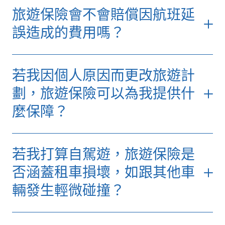
術、使用極度體力、於極端環境下進行、需使
相關網誌：
【旅遊保險地震】包天災、香港打
如您計劃前往海外參加短期學習課程、工作實
旅遊保險會不會賠償因航班延
您亦可以額外加購「業餘運動」自選保障，為
用特別器材或工具的活動，則不在受保範圍
風及水災嗎?里數換機票受保嗎?
習或當交流生（少於一個月），亦可加購「短
您提供以下額外保障：
內。
誤造成的費用嗎？
期海外留學自選保障」，
額外享有港幣5,000
旅程受阻保障：
若您因旅程受阻而導致
元的手提電腦／平板電腦意外損失或損毀保
如您的航班出發時間因受保事故被延誤達5小
不能出席，我們會提供高達5,000港元已
障。
若我因個人原因而更改旅遊計
時或以上，您可根據保單的「延誤保障」申請
預繳但未曾使用的運動活動費用。
相關網誌：
「旅程延誤津貼」，或其他合理開支，例如額
旅行驚唔見或跌爛手機、相機、電
劃，旅遊保險可以為我提供什
運動器材保障：
提供高達5,000港元，保
腦？旅遊保險有無得賠？
外住宿費用。
麼保障？
障因意外導致的運動器材損失或損毀。
相關網誌：
相關網誌：
【跳傘、潛水、滑雪旅遊保險】高
航班取消／延誤點算？旅遊保險地震打
若我打算自駕遊，旅遊保險是
危活動旅遊保險包唔包？
風受保嗎？附賠償注意事項
否涵蓋租車損壞，如跟其他車
【旅遊保險地震】包天災、香港打風及
輛發生輕微碰撞？
水災嗎?里數換機票受保嗎?
租車自負額的保障會因您的保險計劃而有所不