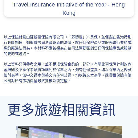
5. 其他不保事項或條款
Travel Insurance Initiative of the Year - Hong
Kong
(a) 任何持有中華人民共和國護照及以此往返中國
之受保人，除非受保人同時擁有由其他海外國家
政府（中國除外）所簽發的法定文件證明為該地
以上保險計劃由蘇黎世保險有限公司（「蘇黎世」）承保，並僅擬在香港特別
合法居民，則本項不適用。
行政區銷售。如根據該司法管轄區的法律，就任何保險產品或服務進行要約或
邀約屬違法行為，本材料不應被視為在該司法管轄區銷售任何保險產品或服務
的要約或邀約。
(b) 因自殺或蓄意自我傷害、神經錯亂、心智或精
神不正常、受到酒精或藥物影響（除非由合格醫
以上資料只供參考之用，並不構成保險合約的一部分。有關此項保障計劃的內
容細則及不承保事項將詳細列於保單之內，如有任何差異，均以保單內之條款
生處方）、酗酒、濫用藥物或吸毒引致的損失。
細則為準。如中文譯本與英文有任何歧異，均以英文本為準。蘇黎世保險有限
公司對所有事項保留最終批核及決定權。
(c) 任何與懷孕、分娩、性病及HIV（人類免疫力
缺乏症病毒）引致的狀況及有關之併發症；或與
先天及遺傳性疾病有關。
更多旅遊相關資訊
(d) 任何直接或間接因大流行病、戰爭、侵略、外
敵行動、敵對局面（不論曾正式戰爭與否）、內
戰、叛亂、暴動、軍事力量或政變所引起的任何