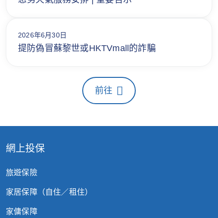
2026年6月30日
提防偽冒蘇黎世或HKTVmall的詐騙
前往
網上投保
旅遊保險
家居保障（自住／租住）
家傭保障