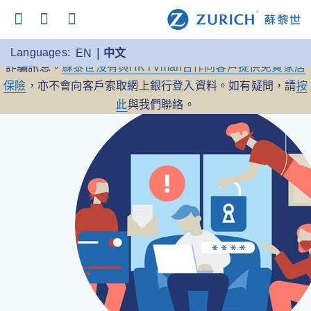
提防詐騙：
蘇黎世保險提醒你，時刻留意任何冒充本公司的
Languages:
EN
中文
詐騙訊息。
蘇黎世沒有與HKTVmall合作向客戶提供免費家居
保險
，亦不會向客戶索取網上銀行登入資料。如有疑問，請
按
此
與我們聯絡。