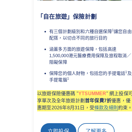
「自在旅遊」保險計劃
1
有三個計劃級別和六種自選保障
讓您自由
配撘，以切合不同的旅行目的
涵蓋多方面的旅遊保障，包括高達
1,500,000港元醫療費用保障及旅程取消／
阻礙保障
1
保障您的個人財物，包括您的手提電話
及
1
手提電腦
以旅遊保險優惠碼 "
YTSUMMER
" 網上投保
享單次及全年旅遊計劃
首年保費7折
優惠，優
惠期至2026年8月31日，受
條款及細則
約束
立即投保
了解更多