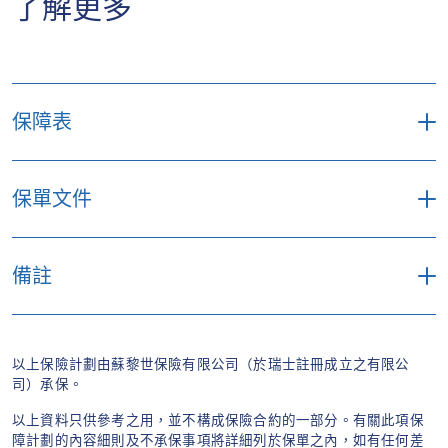
了解更多
按此
保障表
業主（港
保單文件
保障表
元）
1
第一節 – 家居財物保障
下載
備註
#
只適用於已加購自選保障 – 樓宇的客戶。
每年
總投保額
250,000
以上保險計劃由蘇黎世保險有限公司（於瑞士註冊成立之有限公
*
免找數方案僅限於標準地區的基本時段內。
司）承保。
每組
1.1 室內家居財物
以上資料只供參考之用，並不構成保險合約的一部分。有關此項保
100,000
障計劃的內容細則及不承保事項將詳細列於保單之內，如有任何差