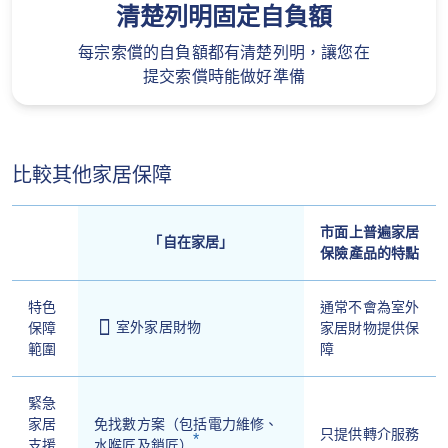
清楚列明固定自負額
每宗索償的自負額都有清楚列明，讓您在
提交索償時能做好準備
比較其他家居保障
市面上普遍家居
「自在家居」
保險產品的特點
特色
通常不會為室外
室外家居財物
保障
家居財物提供保
範圍
障
緊急
家居
免找數方案（包括電力維修、
只提供轉介服務
*
支援
水喉匠及鎖匠）