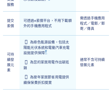
服務
需透過手機應用
提交
可透過e索償平台，不用下載額
程式／電郵／郵
索償
外的手機應用程式
寄／傳真
為綠色能源設備，包括太
陽能光伏系統和電動汽車充電
#
設施提供保障
可持
續發
通常不含可持續
為您的家居用電作出碳抵
展元
發展元素
銷
素
為按年家居節省用電提供
續保保費折扣奬賞