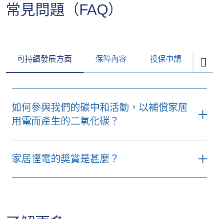
常見問題（FAQ）
可持續發展方面
保障內容
投保申請
保
如何參與我們的碳中和活動，以補償家居
用電而產生的二氧化碳？
登入OneZurich
家居慳電的奬賞是甚麼？
登入OneZurich
按此