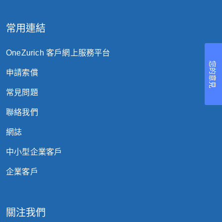
(a) 業主法律責任
常用連結
每年保額
10,000,000
OneZurich 客戶網上服務平台
(b) 業主就公用地方承擔的責任
您的意見
申請索償
第三節 – 緊急援助服務
常見問題
3.1 電力維修、水喉匠、鎖匠的緊
免找數方案
聯絡我們
a
急家居支援服務
網誌
提供轉介服
中小型企業客戶
3.2 家居電器環保回收及其他
務
企業客戶
b
第四節 – 業主保障
關注我們
每月