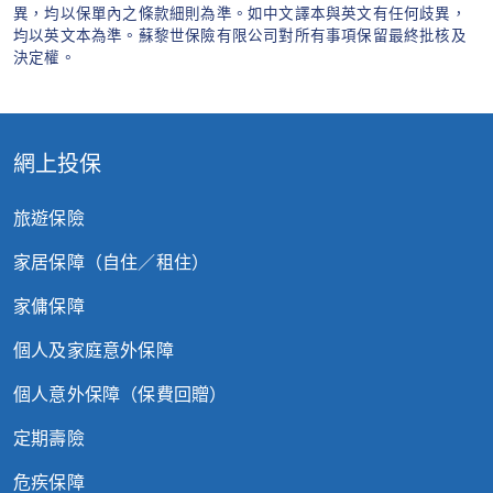
異，均以保單內之條款細則為準。如中文譯本與英文有任何歧異，
均以英文本為準。蘇黎世保險有限公司對所有事項保留最終批核及
每次意外
決定權。
1.2 室外家居財物
50,000
每件2,500
1.3 各種情況下的支援
網上投保
旅遊保險
視乎第1.1
(a)消防員造成的損壞
項
家居保障（自住／租住）
家傭保障
(b) 清理碎礫、暫時搬遷時的家居
每次意外
財物保障
50,000
個人及家庭意外保障
個人意外保障（保費回贈）
每次意外
(c) 室內裝修時的家居財物保障
100,000
定期壽險
危疾保障
2
第二節 – 法律責任保障