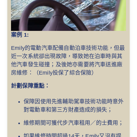
豁免期可長達
由客戶承擔之
三年，包括相
「改善分擔」
關的稅務優惠
案例 1:
金額
Emily的電動汽車配備自動泊車技術功能，但最
近一次系統卻出現故障，導致她在泊車時與其
於充電時導致
他汽車發生碰撞；及後她亦需要將汽車送進廠
的電池損壞
房維修：（Emily投保了綜合保險）
由客戶擁有的
每次意外高達
計劃保障重點：
電動汽車充電
5,000港元
器損壞保障
保障因使用先進輔助駕車技術功能時意外
對電動車和第三方財產造成的損失；
每次意外高
第三者之電動
每次意外高達
達
維修期間可獲代步汽車租用／的士費用；
汽車充電器損
20,000,000港
20,000,000
壞責任保障
元
如果維修時間超過14天，Emily又沒有提
港元