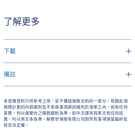
了解更多
下載
「自在駕駛」私家電動汽車保單文件
備註
汽車保險索償紀錄申請表
1
以上部分保障內容只適用於「綜合計劃」，詳情
請查閱我們的保單條款。
「自在駕駛」私家電動汽車保險計劃產品小冊
本宣傳資料只供參考之用，並不構成保險合約的一部分。有關此項
保障計劃的內容細則及不承保事項將詳細列於保單之內，如有任何
子
2
只適用於首次或第二次並於生產日期計起12月
差異，均以保單內之條款細則為準。如中文譯本與英文有任何歧
內於運輸署的註冊車輛，投保的受保汽車估值必
異，均以英文本為準。蘇黎世保險有限公司對所有事項保留最終批
智選汽車網絡維修服務：升級的服務－唯蘇黎
核及決定權。
須最少於為保單生效起始時的全新置換額（同款
世私家車保險受保人尊享