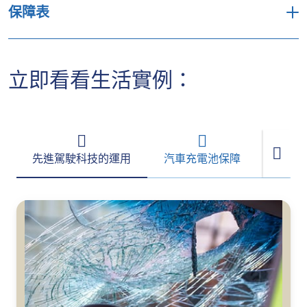
保障表
第三者責任
保障範圍
綜合保險
立即看看生活實例：
保險
為電動汽車度身訂造的保障
於指定汽車維
先進駕駛科技的運用
汽車充電池保障
同款新
修商維修
前擋風玻璃保
（每宗意外最
障
高港幣10,000
元）
保障可長達三
年，更包括相
同款新車賠償
關的稅務優惠
**
金額