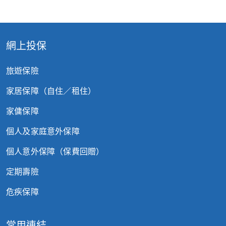
汽車的合理市場價值）。詳情請參考保單條款。
港珠澳大橋港車北上保險保障產品小册子
3
相關技術須由汽車製造商安裝，並經運輸處批准
港珠澳大橋港車北上保險計劃保費表
在路面上使用
網上投保
4
沒有提出代步汽車租用或的士費用索償的情況之
下
旅遊保險
家居保障（自住／租住）
家傭保障
個人及家庭意外保障
個人意外保障（保費回贈）
定期壽險
危疾保障
常用連結