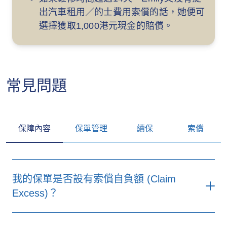
出汽車租用／的士費用索償的話，她便可
選擇獲取1,000港元現金的賠償。
（只限賠償
先進輔助駕車
予第三者損
技術應用保障
害／損傷的
責任）
常見問題
於車輛全損下
以可持續方式
保障內容
保單管理
續保
索償
處理損毀電池
之費用
我的保單是否設有索償自負額 (Claim
Excess)？