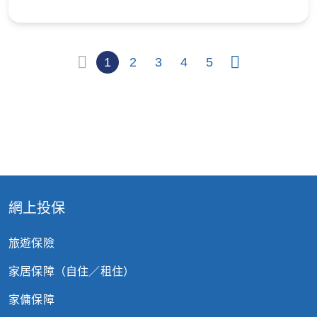
1
2
3
4
5
正
顯
示
第
重置選項
1
頁
（共
網上投保
22
頁）
旅遊保險
家居保障（自住／租住）
家傭保障