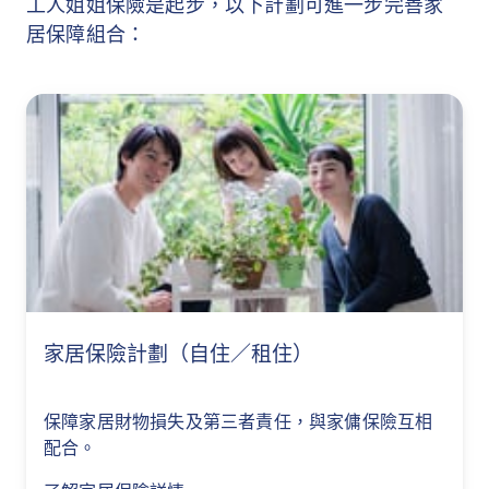
工人姐姐保險是起步，以下計劃可進一步完善家
公司營運之正式持牌空中運載工具；以乘客
及不設找贖。
居保障組合：
或司機身份參與任形式的賽車，又或參加職
此等條款及細則的中英文版如有不符，一概
業體育活動或家庭僱傭可能或可以賺取收入
以英文版本為準。
或報酬的體育活動；在海拔 5000 米以上進
行高山遠足，或在 40 米水深以下潛水；
任何受法律、條例或受保於其他保險公司所
簽發之保單所保障而獲得補償之傷疾索償
（保單條款第三節 – 服務中斷保障及第八節
–個人意外除外），除非家庭僱傭並不能就
該等法律、條例或其他保單獲得全數賠償，
則本公司只會負責賠償剩餘而無法從其他途
家居保險計劃（自住／租住）
徑追討的費用餘額；
任何核子燃料、核子燃料燃燒後所產生的核
保障家居財物損失及第三者責任，與家傭保險互相
子癈料或任何核子武器所產生的電離子輻射
配合。
或放射性污染；及／或