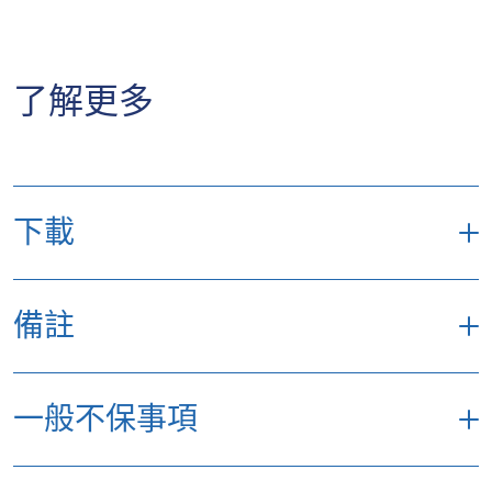
了解更多
下載
備註
產品小冊子
保單文件
1
不適用於續簽僱傭合約。
一般不保事項
2
截至2025年11月27日，與香港主要保險公司之
家傭保險產品比較。