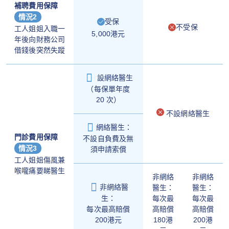
補聘費用保障
情況2
受保
不受保
工人姐姐入職一
5,000港元
年後向財務公司
借錢後突然失蹤
設網絡醫生
（每保單年度
20 次）
不設網絡醫生
網絡醫生：
門診費用保障
不設自負費及無
情況3
須申請索償
工人姐姐傷風兼
喉嚨痛要睇醫生
非網絡
非網絡
非網絡醫
醫生：
醫生：
每次最
每次最
生：
高賠償
高賠償
每次最高賠償
180港
200港
200港元