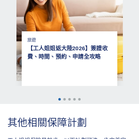
任何因分娩、流產、墮胎、妊娠引致的狀
如客戶同時符合就相同保單的其他現行推廣
況，包括但不限於妊娠測試，產前、產後護
優惠之條件，蘇黎世保留權利自行決定只提
理及其他與妊娠、避孕、避孕儀器、不育或
供其中一項優惠予客戶。
其他引致懷孕或絕育手術的方法有關之併發
所有與本推廣期有關之日期及時間均以蘇黎
症；性病；
旅遊
世之紀錄為準。任何因電腦、網路等技術問
【工人姐姐返大陸2026】簽證收
閣下或閣下的家庭僱傭於申請投保時知悉或
題而引致投保人申請程序中斷或有任何遲
費、時間、預約、申請全攻略
於家庭僱傭之保障生效日開始時正等候進行
延、遺失、錯誤、無法辨識等情況，蘇黎世
手術或正接受治療之身體損傷或疾病；
一概不負上任何責任。
人類免疫力缺乏病毒及／或人類免疫力缺乏
蘇黎世保留修訂或終止本推廣（部分或全
病毒有關，包括愛滋病及／或其任何突變、
部）或修改本推廣等條款及細則，而無須預
衍生或變異所引致或因此而命名；
先通知的權利。
參與任何違法行為，包括但不限於搶劫、濫
如就本推廣有任何爭議，一概以蘇黎世的決
其他相關保障計劃
用藥物或傷人；
定為準。
飛行，除非以付費乘客身份乘搭由持牌航空
推廣折扣不可轉換其他禮品、不可兌換現金