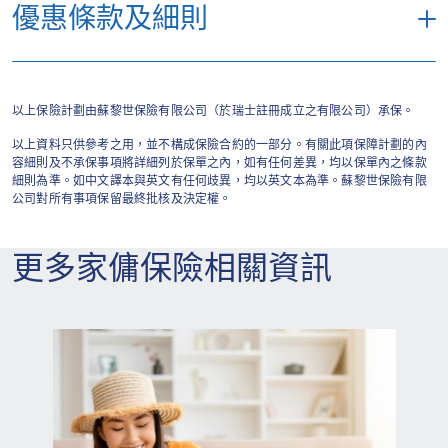
優惠條款及細則
任何投保前已存在之傷疾及先天性缺陷；
「2026年家傭保險計劃保費折扣推廣」
（「推廣」）由蘇黎世保險有限公司（於瑞
以上保險計劃由蘇黎世保險有限公司（於瑞士註冊成立之有限公司）承保。
戰爭、侵略、外敵入侵、敵對局面（不論正
士註冊成立之有限公司）（「蘇黎世」）提
以上資料只供參考之用，並不構成保險合約的一部分。有關此項保障計劃的內
式宣戰與否）、內戰、叛亂、革命、暴亂、
供。
容細則及不承保事項將詳細列於保單之內，如有任何差異，均以保單內之條款
軍事政變或奪權行動、直接參與罷工、暴動
細則為準。如中文譯本與英文有任何歧異，均以英文本為準。蘇黎世保險有限
公司對所有事項保留最終批核及決定權。
或內亂或以任何形式參與恐怖活動；
此推廣只適用於指定保險計劃：「傭易保」
家傭保障計劃。
自殺、企圖自殺、蓄意自我傷害、精神失常
更多家傭保險相關資訊
或神經系統失調或精神疾病，包括但不限於
客戶於2026年7月13日至2026年8月31日
精神病、神經官能症、任何類別抑鬱症、厭
（「推廣期」）期間經蘇黎世網站以指定推
食症、暴食症、變性手術、精神分裂症及其
廣編碼成功申請指定保險計劃，而有關保單
他行為失常病症；
於2026年8月31日或之前成功由蘇黎世簽發
及生效，即可享有首次保費8折優惠。
受酒精或非由醫生處方之藥物之影響；酗
酒、沈迷或濫用毒品；
優惠碼設有限額，先到先得，額滿即止。