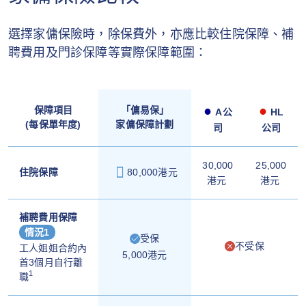
選擇家傭保險時，除保費外，亦應比較住院保障、補
聘費用及門診保障等實際保障範圍：
●
●
保障項目
「傭易保」
A公
HL
(每保單年度)
家傭保障計劃
司
公司
30,000
25,000
住院保障
80,000港元
港元
港元
補聘費用保障
情況1
受保
不受保
工人姐姐合約內
5,000港元
首3個月自行離
1
職