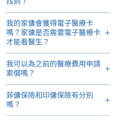
找到？
請前往
「傭易保（Helpersafe）— 門診醫療網
我的家傭會獲得電子醫療卡
絡」
，選取「傭易保家傭保障計劃 – 門診醫療
網絡」即可查閱網絡醫生名單。
嗎？家傭是否需要電子醫療卡
才能看醫生？
請注意，如需享用門診醫療網絡，請於診所出
示醫療卡，恕不接受先付款後索償。
我可以為之前的醫療費用申請
索償嗎？
按此
菲傭保險和印傭保險有分別
嗎？