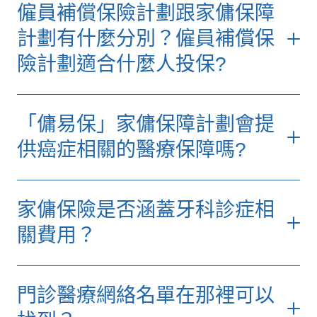
僱員補償保險計劃跟家傭保障
計劃有什麼分別？僱員補償保
險計劃適合什麼人投保?
僱員補償保險計劃只包括僱主責任保障，主要
「傭易保」家傭保障計劃會提
為本地鐘點家傭或陪月員而設。
供癌症相關的醫療保障嗎?
而「傭易保」家傭保障計劃則包括醫療保障，
並可選擇一年或兩年的彈性保障期，只適用於
）
處理家務及／或僱傭合約中指定家務職責的海
家傭保險是否涵蓋牙科診症相
外家庭傭工。
關費用？
門診醫療網絡名單在那裡可以