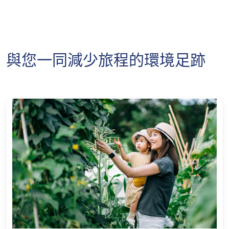
2
「2026年旅遊保險計劃保費折扣推廣」
只適用於單次和全年旅遊計劃中的優選計劃。
1. 已知事項及狀況
期。 此計劃的保障年齡高達 75 歲，保障全
（「推廣」）由蘇黎世保險有限公司（於瑞
年無限次旅遊 ，並可續保至80 歲。
3
以上資料所列出的最高賠償額是根據優選計
(a) 本保單不會保障於生效日期前已發生或已宣布
士註冊成立之有限公司）（「蘇黎世」）提
劃。
會發生而可能導致你的原定旅程延遲、取消或受
單次旅遊計劃: 所有旅程均須由香港啟程及
供。
到阻礙的任何情況；
與您一同減少旅程的環境足跡
返回香港，而受保旅程期限最長180天。
4
只適用於單次旅遊計劃中的優選計劃。
此推廣只適用於指定保險計劃：「自在旅
單程的單次旅遊計劃中，所有旅程均需由香
遊」保險計劃 – 單次旅遊計劃及/或全年旅
已宣佈會發生的例子：香港天文台已正式懸
港啟程，而受保旅程於您抵達首個旅程目的
遊計劃。
掛 1 號風球戒備信號
地的入境事務處／櫃檯辦理入境後完結 。
客戶於 2026年7月13日 至 2026年8月31日
另一個已宣佈會發生的例子：某公共交通工
單次旅遊計劃保單一經簽發，恕不退還任何
（「推廣期」）期間經蘇黎世網站以指定優
具的工會已宣佈工業行動或罷工
保費。
惠碼成功申請指定保險計劃，而有關保單於
已發生的例子：某地方每個週末都會有民眾
2026年8月31日或之前成功由蘇黎世簽發及
客戶必須提供公共交通工具或相關政府機構
示威遊行，但這些示威遊行經常性地會演變
生效，即可獲得單次旅遊計劃保費7折優惠
要求的重要及有效的旅遊文件如疫苗接種紀
為騷亂或暴亂
及/或全年旅遊計劃首年保費7折優惠。
錄、醫療測試結果／證書。
(b) 任何投保前已存在的傷疾。
優惠碼設有限額，先到先得，額滿即止。