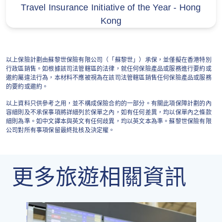
5. 其他不保事項或條款
Travel Insurance Initiative of the Year - Hong
Kong
(a) 任何持有中華人民共和國護照及以此往返中國
之受保人，除非受保人同時擁有由其他海外國家
政府（中國除外）所簽發的法定文件證明為該地
以上保險計劃由蘇黎世保險有限公司（「蘇黎世」）承保，並僅擬在香港特別
合法居民，則本項不適用。
行政區銷售。如根據該司法管轄區的法律，就任何保險產品或服務進行要約或
邀約屬違法行為，本材料不應被視為在該司法管轄區銷售任何保險產品或服務
的要約或邀約。
(b) 因自殺或蓄意自我傷害、神經錯亂、心智或精
神不正常、受到酒精或藥物影響（除非由合格醫
以上資料只供參考之用，並不構成保險合約的一部分。有關此項保障計劃的內
容細則及不承保事項將詳細列於保單之內，如有任何差異，均以保單內之條款
生處方）、酗酒、濫用藥物或吸毒引致的損失。
細則為準。如中文譯本與英文有任何歧異，均以英文本為準。蘇黎世保險有限
公司對所有事項保留最終批核及決定權。
(c) 任何與懷孕、分娩、性病及HIV（人類免疫力
缺乏症病毒）引致的狀況及有關之併發症；或與
先天及遺傳性疾病有關。
更多旅遊相關資訊
(d) 任何直接或間接因大流行病、戰爭、侵略、外
敵行動、敵對局面（不論曾正式戰爭與否）、內
戰、叛亂、暴動、軍事力量或政變所引起的任何