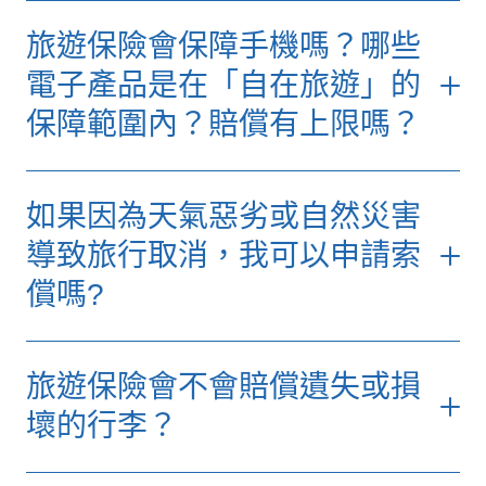
業餘運動是指您參與運動活動的目的是消遣或
若您投保優選計劃，我們會為您提供高達150
旅遊保險會保障手機嗎？哪些
樂趣，而沒有任何財政利益或以此為工作，及
萬港元的醫療費用保障，涵蓋以下項目：
您不會因參與該運動活動而獲得任何金錢獎
電子產品是在「自在旅遊」的
勵。
海外求診保障：
包括前往醫院求診的合
保障範圍內？賠償有上限嗎？
理交通、門診及急症費用，以及住院及
在「自在旅遊」的基本保障範圍內，一般熱門
手術相關費用。
的旅遊活動都會受保，例如冬季運動、熱氣
如果您投保特選計劃及優選計劃，您的個人手
球、水肺潛水、滑水、急流漂筏、帆船運動、
緊急醫療轉送：
若當地醫療資源不足，
如果因為天氣惡劣或自然災害
提電腦、平板電腦、航拍相機、相機、攝錄機
由專業人員陪同下的跳傘、吊索跳及騎馬等。
受保人需轉送至其他地方接受治療，計
及其所有輔助配件等，都會根據行李保障中的
導致旅行取消，我可以申請索
如您加購自選業餘運動保障，保障範圍會延伸
劃將承擔相關費用，包括安排合適交通
細項保障額而獲得保障。不過優選計劃的最高
償嗎?
至因參與一般海外馬拉松及單車環島團等運動
工具接載受保人到最適當的醫院或醫療
賠償額會較高，而保障範圍亦會延伸至在旅程
活動引致的損失。
中心。
中意外遺失或損毀的手提電話。
是的，若您原定的海外旅程因目的地在出發前
不過，客戶要留意，活動例如賽車、自駕飛行
回港後覆診保障：
如受保人需返港後繼
如你準備攜帶專業或較多攝影器材參與特別活
旅遊保險會不會賠償遺失或損
一星期內發生惡劣天氣或自然災害而導致旅行
活動、職業性運動、可賺取收入或報酬的體育
續治療，計劃亦提供回港後三個月內的
動，例如參觀展覽，你可加購「海外活動自選
取消，您可根據保單中的「旅程阻礙及延誤保
壞的行李？
活動、任何在海拔5,000米以上進行的高山遠
覆診費用保障，包括中醫、脊醫及跌打
保障」，為相機、數碼攝錄機及相關配件和裝
障」部分申請索償。
足、在40米水深以下潛水、需要高度專業技
等治療費用。
備
額外提供港幣5,000元的保障。