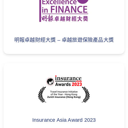
本保單並不承保以下職業於工作期間引致的損
失：出任為任何空中乘載工具的機務人員或操作
員從事、任何體力勞動性工作、從事離岸活動如
商業潛水、油田鑽探、採礦或空中攝影、處理爆
炸品或槍械、以演員／歌星／藝人表現、地盤工
明報卓越財經大獎 – 卓越旅遊保險產品大獎
人、漁夫、廚師或廚房工人、導遊或領隊、從事
或參與海陸空服務或行動或持械工作。
4. 非經濟損失
包括你未能享用某些東西或事件，或以獎賞計劃
換取的費用（例如飛行里數或會員積分計劃），
除非你能證明特定的金錢支出。
Insurance Asia Award 2023