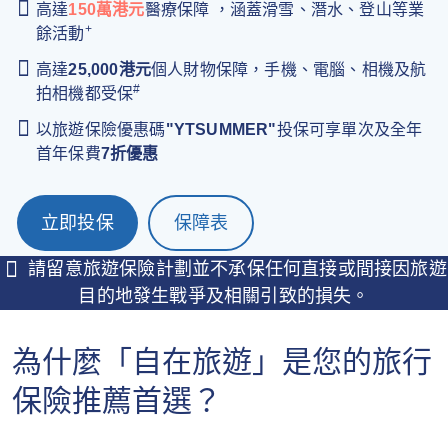
高達
150萬港元
醫療保障 ，涵蓋滑雪、潛水、登山等業
+
餘活動
高達
25,000港元
個人財物保障，手機、電腦、相機及航
#
拍相機都受保
以旅遊保險優惠碼
"YTSUMMER"
投保可享單次及全年
首年保費
7折優惠
立即投保
保障表
請留意旅遊保險計劃並不承保任何直接或間接因旅遊
目的地發生戰爭及相關引致的損失。
為什麼「自在旅遊」是您的旅行
保險推薦首選？