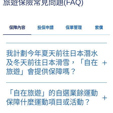
旅遊保險常見問題(FAQ)
（每個岸上觀
（每個岸上觀
津貼
光2,000）
光2,000）
(b) 額外手提及平板電
5,000
5,000
*受限於有關節數的不保事項及所有於保單內適用的條件、條款及不承保
腦保障
事項。
(c) 因郵輪航道更改的
500
500
額外簽證費用
(c) 課程受阻或中斷
20,000
20,000
保障內容
投保申請
保單管理
索償
*受限於有關節數的不保事項及所有於保單內適用的條件、條款及不承保
*受限於有關節數的不保事項及所有於保單內適用的條件、條款及不承保
事項。
事項。
我計劃今年夏天前往日本潛水
及冬天前往日本滑雪，「自在
旅遊」會提供保障嗎？
會的，只要您進行潛水及滑雪的目的是純粹消
「自在旅遊」的自選業餘運動
遣或娛樂，且沒有任何財政利益或因參與而獲
得金錢獎勵，「自在旅遊」保險計劃均會為您
保障什麼運動項目或活動？
提供保障。