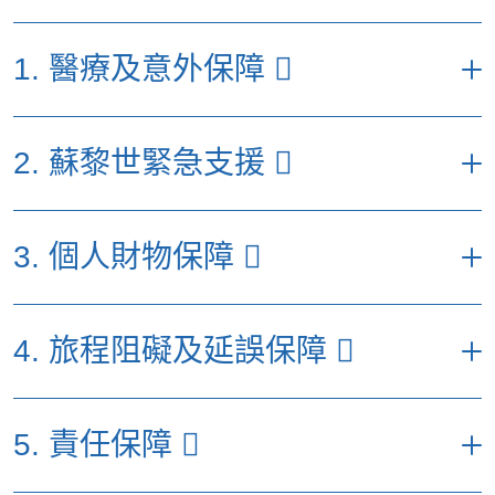
1. 醫療及意外保障
每名受保人每次受保旅程之最
2. 蘇黎世緊急支援
高賠償額（港元）
特選計
易選計
優選計劃
劃
劃
每名受保人每次受保旅程之最高賠償額
3. 個人財物保障
（港元）
(
a) 醫療費用
1,500,000
800,000
500,000
優選計劃
特選計劃
易選計劃
包括：
每名受保人每次受保旅程之
(a) 入院保證金
39,000
4. 旅程阻礙及延誤保障
最高賠償額（港元）
• 因意外引致之覆診費用
100%
100%
100%
(b) 緊急醫療運送及
優選計
特選計
易選計
實際費用
實際費用
200,000
• 因疾病引致之覆診費用
10%
10%
10%
／或運返
劃
劃
劃
每名受保人每次受保旅程之最
• 中醫及脊醫治療費用（於海
5. 責任保障
高賠償額（港元）
(c) 遺體運返
實際費用
實際費用
200,000
3,000
2,000
2,000
(a) 個人物品
25,000
15,000
外及香港覆診的費用）
優選計劃
特選計劃
易選計劃
1張來回經濟客位旅行票及酒店住宿費用