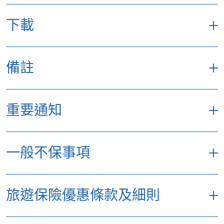
本、台灣、歐洲、泰國、韓國或澳洲，一份
「自在旅遊」全年旅遊保險計劃已能滿足您的
下載
需求，為您提供全方位保障。不過，客戶需於
申請時須提供3個慣常旅遊目的地，作為內部
分析以供我們日後能為您提供更佳的旅遊保障
備註
自在旅遊保險計劃保單文件
產品。
「外遊警示」保障
如您選擇投保單次旅遊保險，請於申請時提供
^
以上保障只適用於優選及特選計劃。有關上述
您的旅遊目的地。如您於同一旅程中會到訪多
重要通知
保障範圍的詳情，請參閱產品的保單條款、細則
個國家，請於申請時提供3個與香港距離最遠
及不保事項。
的旅遊目的地。
本保險不適用於持有中華人民共和國護照及
+
以上所列出的最高賠償額是根據優選計劃。有
一般不保事項
另外，客戶需要注意，無論選擇全年旅遊保險
以此往返中國之人士，除非該受保人同時擁
關上述保障範圍的詳情，請參閱產品的保單條
或單次旅遊保險，
出發地及終點均須為香港
，
有由其他海外國家政府（中國除外）所簽發
款、細則及不保事項。
單次旅遊保險每次旅遊最長保障期為
180天
，
以下的不保事項適用於整份保單，我們不會賠償
的法定文件證明為該地合法居民。
1
旅遊保險優惠條款及細則
不適用於全年旅遊計劃及單次旅遊計劃中的易
而全年旅遊保險則為
90天
。
任何直接或間接因以下事故引致的索償、費用或
全年旅遊計劃的所有旅程均需由香港啟程及
選計劃。
損失或責任。
返回香港，而每次旅程可有最長90天的保障