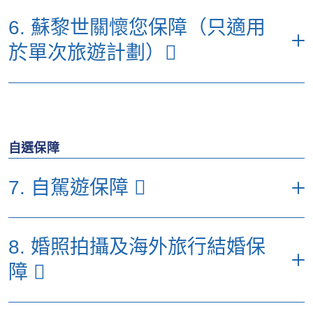
包括以下限額：
(d) 近親探望
• 海外求診之交通費用
300
300
300
最高至每日700（最長至5日）
每名受保人每次受保旅程之最高賠償額（港
(a) 取消旅程
50,000
25,000
6. 蘇黎世關懷您保障（只適用
元）
• 每件、每對、每套或每組物品
3,000
2,000
(b) 身故恩恤金
30,000
30,000
30,000
1張來回經濟客位旅行票及酒店住宿費用
(e) 交通及住宿費用
(b) 旅程阻礙
50,000
25,000
於單次旅遊計劃）
最高至每日700（最長至5日）
優選計劃
特選計劃
易選計劃
• 手提電話（每次受保旅程1部）
2,500
5,000
5,000
10,000
(c) 海外住院現金保障
(每日
(每日
(c) 旅程延誤津貼 （保障不受
1張單程經濟客位旅行票及最高至
(每日500)
(a) 個人責
1,600
1,200
• 所有航拍相機、相機及數碼攝
(f) 隨行兒童護送
3,000,000
1,500,000
300)
300)
特別事項限制）*
5,000
3,000
30,000
任
每名受保人每次受保旅程之最高賠償額
錄機及其有關配件及裝備
（港元）
5000
5000
• 每滿5小時延誤（最長至10
(g) 24小時電話熱線
(d) 不可退還之強制隔離現金
10,000
300
200
• 手提電腦及平板電腦
5,000
3,000
包括
(每日
(每日
小時）
諮詢及轉介服務
津貼
(每日500)
優選計劃
特選計劃
易選計劃
*受限於有關節數的不保事項及所有於保單內適用的條件、條款及不承保
300)
300)
自選保障
(b) 遺失個人現金
3,000
2,000
事項。
• 之後滿12小時
1,000
800
(a) 家居保障
(e) 個人意外
1,500,000
800,000
500,000
(c) 遺失旅行證件及／或旅行票
*受限於有關節數的不保事項及所有於保單內適用的條件、條款及不承保
(d) 行李延誤津貼（超過6小
7. 自駕遊保障
3,000
2,000
1,000
500
(b) 寵物保障
之補領費用
事項。
(f) 燒傷意外
300,000
200,000
100,000
時）
5,000
(c) 子女或長者保
(e) 因旅程延誤引致之酒店費
3,000
2,000
每名受保人每次受保旅程之最高賠償額
障
*受限於有關節數的不保事項及所有於保單內適用的條件、條款及不承保
用（超過6小時）
*受限於有關節數的不保事項及所有於保單內適用的條件、條款及不承保
8. 婚照拍攝及海外旅行結婚保
（港元）
事項。
事項。
(d) 缺席活動保障
障
優選計劃
特選計劃
易選計劃
*受限於有關節數的不保事項及所有於保單內適用的條件、條款及不承保
事項。
(a) 額外個人意外
*受限於有關節數的不保事項及所有於保單內適用的條件、條款及不承保
200,000
200,000
保障