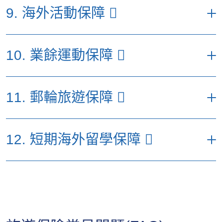
每名受保人每次受保旅程之最高
事項。
9. 海外活動保障
賠償額（港元）
(b) 租車自負額
15,000
15,000
優選計劃
特選計劃
易選計劃
(c) 緊急道路救援
5,000
5,000
每名受保人每次受保旅程之最
(a) 取消婚照拍攝套票／海
10. 業餘運動保障
高賠償額（港元）
20,000
20,000
(d) 更改還車地點
外旅行結婚套票
2,000
2,000
費用
優選計劃
特選計劃
易選計劃
(b) 遺失結婚戒指、結婚禮
10,000
10,000
每名受保人每次受保旅程之最高賠償額
服及其配飾
(a) 海外活動阻礙保障
5,000
5,000
11. 郵輪旅遊保障
（港元）
*受限於有關節數的不保事項及所有於保單內適用的條件、條款及不承保
事項。
(c) 更改婚照拍攝拍攝地點
5,000
5,000
(b) 額外相機及數碼攝錄機及
優選計劃
特選計劃
易選計劃
5,000
5,000
其有關配件保障
每名受保人每次受保旅程之最高賠償
(a) 業餘運動受阻或
12. 短期海外留學保障
額（港元）
5,000
5,000
(c) 活動場地關閉
300
300
*受限於有關節數的不保事項及所有於保單內適用的條件、條款及不承保
中斷
事項。
易選
優選計劃
特選計劃
(b) 遺失運動器材保
計劃
5,000
5,000
每名受保人每次受保旅程之最高賠償
*受限於有關節數的不保事項及所有於保單內適用的條件、條款及不承保
障
額（港元）
事項。
(a) 於停泊港口錯過登
10,000
10,000
(c) 心臟驟停或昏迷
50,000
50,000
船
優選計劃
特選計劃
易選計劃
(d) 運動型中暑
5,000
5,000
10,000
10,000
(a) 額外個人意外保障
200,000
200,000
(b) 取消岸上觀光行程