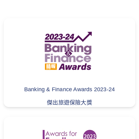
取收入或報酬的活動；
此等條款及細則的中英文版如有不符，一概
(c)在海拔5,000米以上進行高山遠足，或在40米
以英文版本為準。
水深以下潛水；
(d)探險、跋涉、附有裝備之登山運動或類似旅
程；需要高度專業技術、或使用極度體力、或於
極端環境下進行、或需使用特別器材或工具的活
動；
(e)馬拉松或或運動訓練或課程或任何以騎踏單車
為主要交通工具的受保旅程 （受保於第10節 - 業
Banking & Finance Awards 2023-24
餘運動保障除外）；
傑出旅遊保險大獎
(f)你的任何違法或非法行為。
3. 不承保職業