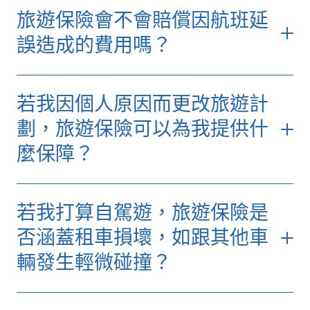
術、使用極度體力、於極端環境下進行、需使
相關網誌：
【旅遊保險地震】包天災、香港打
如您計劃前往海外參加短期學習課程、工作實
旅遊保險會不會賠償因航班延
您亦可以額外加購「業餘運動」自選保障，為
用特別器材或工具的活動，則不在受保範圍
風及水災嗎?里數換機票受保嗎?
習或當交流生（少於一個月），亦可加購「短
您提供以下額外保障：
內。
誤造成的費用嗎？
期海外留學自選保障」，
額外享有港幣5,000
旅程受阻保障：
若您因旅程受阻而導致
元的手提電腦／平板電腦意外損失或損毀保
如您的航班出發時間因受保事故被延誤達5小
不能出席，我們會提供高達5,000港元已
障。
若我因個人原因而更改旅遊計
時或以上，您可根據保單的「延誤保障」申請
預繳但未曾使用的運動活動費用。
相關網誌：
「旅程延誤津貼」，或其他合理開支，例如額
旅行驚唔見或跌爛手機、相機、電
劃，旅遊保險可以為我提供什
運動器材保障：
提供高達5,000港元，保
腦？旅遊保險有無得賠？
外住宿費用。
麼保障？
障因意外導致的運動器材損失或損毀。
相關網誌：
相關網誌：
【跳傘、潛水、滑雪旅遊保險】高
航班取消／延誤點算？旅遊保險地震打
若我打算自駕遊，旅遊保險是
危活動旅遊保險包唔包？
風受保嗎？附賠償注意事項
否涵蓋租車損壞，如跟其他車
【旅遊保險地震】包天災、香港打風及
輛發生輕微碰撞？
水災嗎?里數換機票受保嗎?
租車自負額的保障會因您的保險計劃而有所不