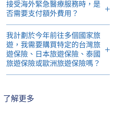
接受海外緊急醫療服務時，是
同。一般情況下，如租用車輛損毀，您的保單
可涵蓋由租車公司收取的自負額。
否需要支付額外費用？
若我在旅程中駕駛的租車跟其他車輛發生輕微
碰撞，只要您投保「自在旅遊」的單次旅遊計
我計劃於今年前往多個國家旅
劃及加購在「自駕遊」自選保障，並在租車時
有購買由有關租車機構安排的汽車保險，而在
遊，我需要購買特定的台灣旅
租用條款上包括自負額（墊底費）及營業損失
遊保險、日本旅遊保險、泰國
賠償（NOC），我們便會為您賠償相關的費
旅遊保險或歐洲旅遊保險嗎？
用。如您在自駕遊時意外受傷，有關的個人意
外及醫療費用亦可獲得賠償。不過，由於租車
是在您保管下發生意外，因此因意外發生而導
若您計劃今年前往多個國家旅遊，我們建議投
致的個人責任賠償則不在保障範圍內。
保全年旅遊保險。全年旅遊保險不僅較每次單
+852
獨購買更經濟實惠，亦可省卻反覆購買的時間
相關網誌：
【自駕遊旅遊保險】與租車保險分
了解更多
2886 3977
和手續。
別?附租車貼士及注意事項
蘇黎世的全年旅遊保險不限地區
，無論前往日