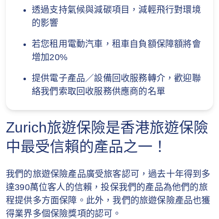
如客戶同時符合就相同保單的其他現行推廣
透過支持氣候與減碳項目，減輕飛行對環境
優惠之條件，蘇黎世保留權利自行決定只提
2. 不受保活動
的影響
供其中一項優惠予客戶。
除非已列明於隨保單附帶的保障表或批單內為受
若您租用電動汽車，租車自負額保障額將會
所有與本推廣期有關之日期及時間均以蘇黎
保活動，否則本保單決不承保因以下活動所引致
增加20%
世之紀錄為準。任何因電腦、網路等技術問
的任何損失：
題而引致投保人申請程序中斷或有任何遲
提供電子產品／設備回收服務轉介，歡迎聯
延、遺失、錯誤、無法辨識等情況，蘇黎世
(a) 任何空中活動，除非當時你：
絡我們索取回收服務供應商的名單
一概不負上任何責任。
是以付費乘客身份在持牌航空公司航機或包
蘇黎世保留修訂或終止本推廣（部分或全
Zurich旅遊保險是香港旅遊保險
機上，或
部）或修改本推廣等條款及細則，而無須預
中最受信賴的產品之一！
所參與之活動是由另一位已持牌帶領有關活
先通知的權利。
動的人士負責操縱或航行而提供活動的舉辦
如就本推廣有任何爭議，一概以蘇黎世的決
我們的旅遊保險產品廣受旅客認可，過去十年得到多
者亦已獲當地有關當局授權。
定為準。
達390萬位客人的信賴，投保我們的產品為他們的旅
(b) 以乘客或司機身份參與任何形式的賽車，或體
程提供多方面保障。此外，我們的旅遊保險產品也獲
推廣折扣不可轉換其他禮品、不可兌換現金
育比賽，或參加職業體育活動，或你參與可以賺
得業界多個保險獎項的認可。
及不設找贖。