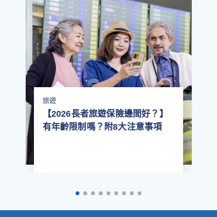
事件、或因政府意圖阻礙、反對或防禦此等動亂
（包括恐怖活動）所引起的損失；任何類型之核
子技術。
(e) 任何因政府法例及規條限制引致的損失。
(f) 因政府或授權的行政機構發出的出入境限制或
隔離限制，或全國封鎖， 導致你不能旅遊。
旅遊
(g) 因你的居住地點或你旅遊目地的政府或授權的
【2026長者旅遊保險邊間好？】
行政機構向你發出強制隔離或隔離令，導致你不
有年齡限制嗎？附8大注意事項
能旅遊或你拒絕旅遊，或任何因此而引致的損
失。
(f) 你未能提供公共交通工具或相關政府機構要求
的重要及有效的旅遊文件如疫苗接種紀錄、醫療
測試結果／證書。
請參閱
保單條款
以了解更多各保障部份之不保事