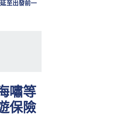
拖延至出發前一
海嘯等
遊保險