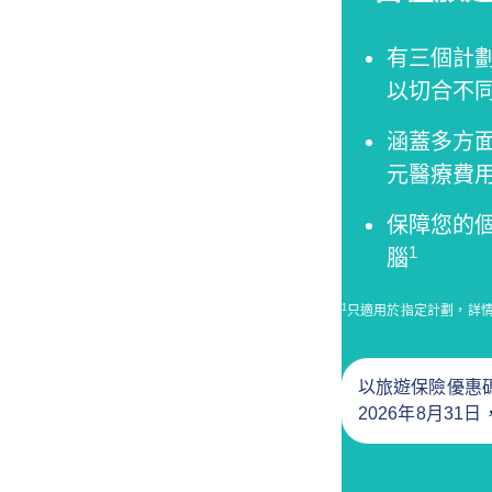
有三個計
以切合不
涵蓋多方面
元醫療費
保障您的
1
腦
1
只適用於指定計劃，詳情請
以旅遊保險優惠碼
2026年8月31日