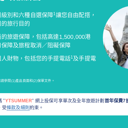
1
劃級別和六種自選保障
讓您自由配撘，
同的旅行目的
的旅遊保障，包括高達1,500,000港
用保障及旅程取消／阻礙保障
1
個人財物，包括您的手提電話
及手提電
參閱(1)產品頁面和(2)保單文件。
 "
YTSUMMER
" 網上投保可享單次及全年旅遊計劃
首年保費7
，受
條款及細則
約束。