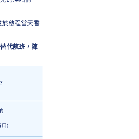
並於啟程當天香
排替代航班，陳
？
的
費用）