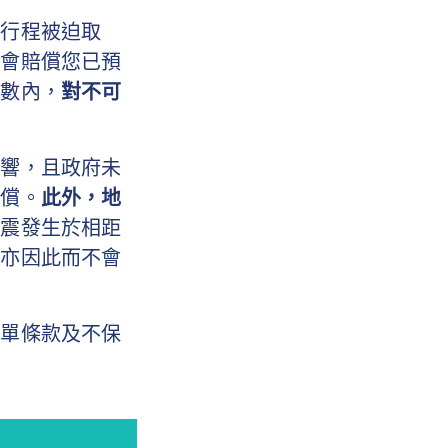
致行程被迫取
險會賠償您已預
日數內，
對不可
影響，且政府未
賠償。
此外，地
地震發生於相距
司亦因此而不會
保單條款及不保