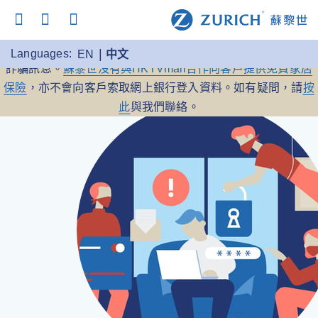
提防詐騙：
蘇黎世保險提醒你，時刻留意任何冒充本公司的
Languages:
EN
中文
詐騙訊息。
蘇黎世沒有與HKTVmall合作向客戶提供免費家居
保險
，亦不會向客戶索取網上銀行登入資料。如有疑問，請
按
此
與我們聯絡。