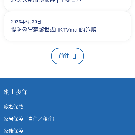
2026年6月30日
提防偽冒蘇黎世或HKTVmall的詐騙
前往
網上投保
旅遊保險
家居保障（自住／租住）
家傭保障