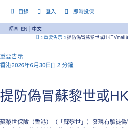
content
目錄
登入
即時投保
語言
EN
中文
重要告示
提防偽冒蘇黎世或HKTVmal
重要告示
香港
2026年6月30日
2 分鐘
提防偽冒蘇黎世或HKT
蘇黎世保險（香港）（「蘇黎世」）發現有騙徒偽冒本公