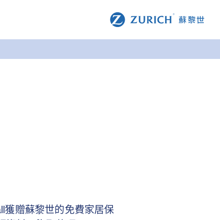
ll獲贈蘇黎世的免費家居保