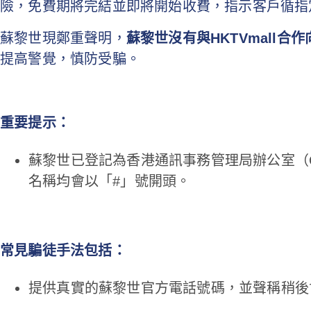
險，免費期將完結並即將開始收費，指示客戶循指
蘇黎世現鄭重聲明，
蘇黎世沒有與HKTVmall
提高警覺，慎防受騙。
重要提示：
蘇黎世已登記為香港通訊事務管理局辦公室（
名稱均會以「#」號開頭。
常見騙徒手法包括：
提供真實的蘇黎世官方電話號碼，並聲稱稍後