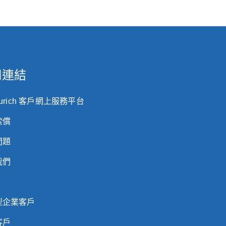
用連結
Zurich 客戶網上服務平台
索償
問題
我們
型企業客戶
客戶