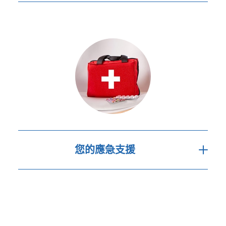
滑浪風帆
為因交通意外受傷提供現金津貼（包
括港車北上車輛上的司機及乘客、以
室內歷奇活動
乘客身分在的士或網約車上因交通意
使用主題公園內的遊樂設施及遊
外受傷；也包括身為行人在路上因交
戲
通意外受傷）
為高鐵延誤提供的現金津貼
賠償因健康或惡劣天氣等原因錯失音
樂會門票、主題樂園門票、體驗活動
或本地旅遊團的已支付並不能退回的
門票費用
您的應急支援
市場首創的無縫緊急醫療援助保障
（由蘇黎世選擇的服務提供者提供全
程負責無縫醫療運送至香港；或協助
入院至指定的大灣區醫院，如香港大