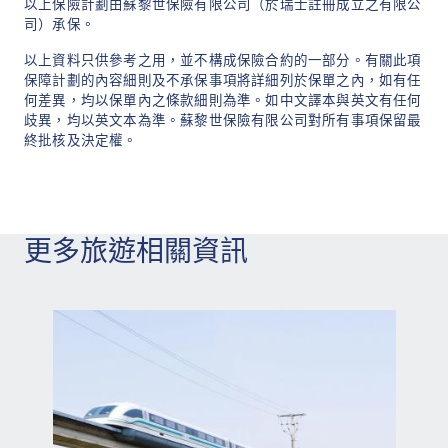
以上保險計劃由蘇黎世保險有限公司（於瑞士註冊成立之有限公
客戶於2026年7月13日至2026年8月31日
司）承保。
（包括首尾兩日）（「推廣期」）期間
以上資料只供參考之用，並不構成保險合約的一部分。有關此項
經蘇黎世網站或投保熱線以指定優惠碼
保障計劃的內容細則及不承保事項將詳細列於保單之內，如有任
何差異，均以保單內之條款細則為準。如中文譯本與英文有任何
成功申請指定保險計劃，而有關保單於
歧異，均以英文本為準。蘇黎世保險有限公司對所有事項保留最
2026年8月31日或之前成功由蘇黎世簽
終批核及決定權。
發，所應付總保費可享7折優惠。
優惠設有限額，先到先得，額滿即止。
如客戶同時符合就相同保單的其他現行
更多旅遊相關資訊
推廣優惠之條件，蘇黎世保留權利自行
決定只提供其中一項優惠予客戶。
所有與本推廣期有關之日期及時間均以
蘇黎世之紀錄為準。任何因電腦、網路
等技術問題而引致投保人申請程序中斷
或有任何遲延、遺失、錯誤、無法辨識
等情況，蘇黎世一概不負上任何責任。