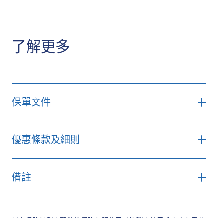
我們的網站
了解更多
保單文件
下載
優惠條款及細則
「2026年大灣區 Go！旅遊保險計劃保費
備註
折扣推廣」（「推廣」）由蘇黎世保險
有限公司（於瑞士註冊成立之有限公
* 大灣區 Go！提供一名及兩名同行人士計劃選項
司）（「蘇黎世」）提供。