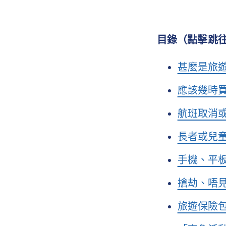
目錄（點擊跳
甚麼是旅
應該幾時
航班取消
長者或兒
手機、平
搶劫、唔見
旅遊保險