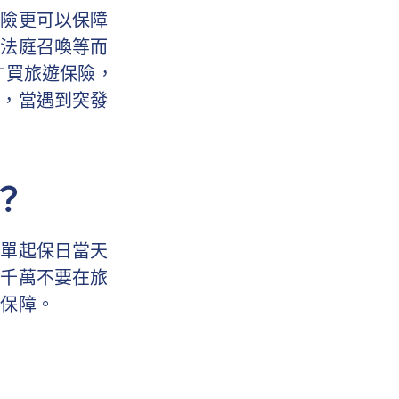
保險更可以保障
被法庭召喚等而
才買旅遊保險，
好，當遇到突發
？
保單起保日當天
，千萬不要在旅
得保障。