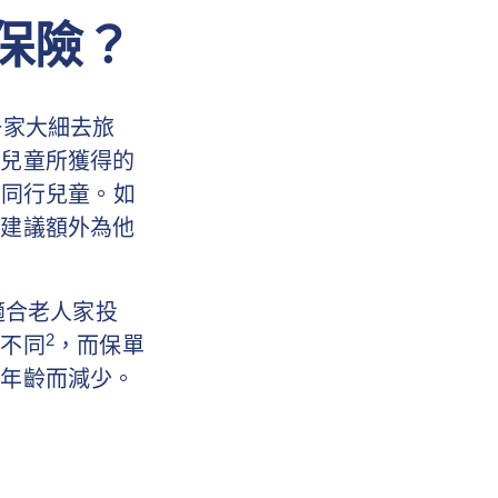
保險？
一家大細去旅
行兒童所獲得的
名同行兒童。如
則建議額外為他
適合老人家投
2
有不同
，而保單
隨年齡而減少。