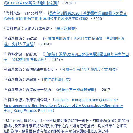
姆/COCO Park/萬象城話咁快就到
》，2026。
8
資料來源：Yahoo新聞，《
長者深圳優惠2026｜香港長者憑回鄉證享免費交
通/醫療資助/景點門票 附深圳頤年卡及優惠申請教學
》，2026。
9
資料來源：香港入境事務處，《
出入境檢查
》
10
資料來源：am730，《
回鄉證自助通道｜內地口岸快捷通關「自助查驗通
道」 免卻人工查驗
》，2024。
11
資料來源：am730，《
「刷臉」通關Q&A 周三起擴至羅湖福田蓮塘皇崗等口
岸 一文睇適用條件和流程
》，2025。
12
資料來源：香港鐵路有限公司，《
打風搭到搭唔到? 颱風安排要知道
》
13
資料來源：運輸署，《
前往深圳灣口岸
》
14
資料來源：香港政府一站通，《
政府公布一地兩檢安排
》，2017。
15
資料來源：政府新聞公報，《
Customs, Immigration and Quarantine
Arrangements of the Hong Kong Section of the Guangzhou–Shenzhen–
Hong Kong Express Rail Link
》
*
以上內容只供參考之用，並不構成保險合約的一部分。有關此項保障計劃的內
容細則及不承保事項將詳細列於保單之內，如有任何差異，均以保單內之條款
細則為準。蘇黎世保險有限公司對所有事項保留最終批核及決定權。