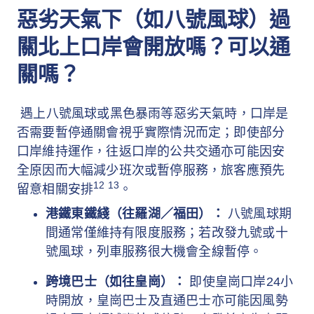
惡劣天氣下（如八號風球）過
關北上口岸會開放嗎？可以通
關嗎？
遇上八號風球或黑色暴雨等惡劣天氣時，口岸是
否需要暫停通關會視乎實際情況而定；即使部分
口岸維持運作，往返口岸的公共交通亦可能因安
全原因而大幅減少班次或暫停服務，旅客應預先
12 13
留意相關安排
。
港鐵東鐵綫（往羅湖／福田）：
八號風球期
間通常僅維持有限度服務；若改發九號或十
號風球，列車服務很大機會全線暫停。
跨境巴士（如往皇崗）：
即使皇崗口岸24小
時開放，皇崗巴士及直通巴士亦可能因風勢