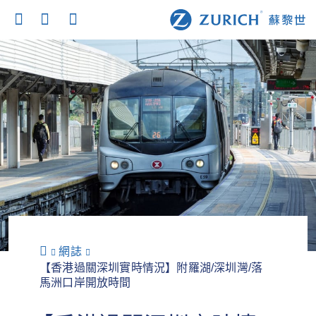
網誌
【香港過關深圳實時情況】附羅湖/深圳灣/落
馬洲口岸開放時間