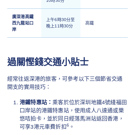
10時30分
廣深港高鐵
上午6時30分至
西九龍站口
高鐵
晚上11時30分
岸
過關慳錢交通小貼士
經常往返深港的旅客，可參考以下三個節省交通
開支的實用技巧：
港鐵特惠站：
乘客於位於深圳地鐵4號綫福田
口岸站的港鐵特惠站，使用成人八達通或樂
悠咭拍卡，並於同日經落馬洲站返回香港，
6
可享3港元車費折扣
。