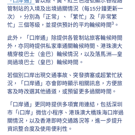
「口岸通」
會以綠、黃、紅三色燈號顯示各陸路
管制站的入境及出境過關情況（每15分鐘更新一
次），分別為「正常」、「繁忙」及「非常繁
3
忙」三個等級，並提供預計的平均輪候時間
。
此外，「口岸通」除提供各管制站旅客輪候時間
外，亦同時提供私家車通關輪候時間、港珠澳大
橋穿梭巴士（金巴）輪候情況，以及落馬洲—皇
崗過境巴士（皇巴）輪候時間。
若個別口岸出現交通事故、突發擠塞或超繁忙狀
況，「口岸通」亦會即時顯示相關訊息，方便旅
客及時改選其他通道，或預留更多過關時間。
「口岸通」更同時提供多項實用連結，包括深圳
市「i口岸」微信小程序、港珠澳大橋珠海口岸過
關情況，以及香港即時交通路況等，進一步提升
資訊整合度及使用便利性。