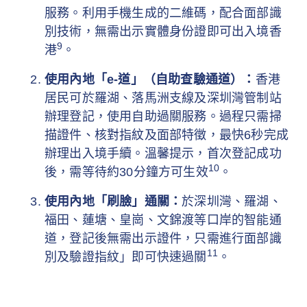
服務。利用手機生成的二維碼，配合面部識
別技術，無需出示實體身份證即可出入境香
9
港
。
使用內地「e-道」（自助查驗通道）：
香港
居民可於羅湖、落馬洲支線及深圳灣管制站
辦理登記，使用自助過關服務。過程只需掃
描證件、核對指紋及面部特徵，最快6秒完成
辦理出入境手續。溫馨提示，首次登記成功
10
後，需等待約30分鐘方可生效
。
使用內地「刷臉」通關：
於深圳灣、羅湖、
福田、蓮塘、皇崗、文錦渡等口岸的智能通
道，登記後無需出示證件，只需進行面部識
11
別及驗證指紋」即可快速過關
。