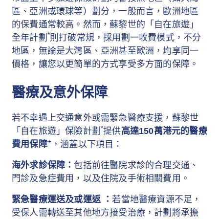
區、亞洲或環球等）劃分，一般而言，歐洲地區
的保費通常較高。然而，蘇黎世的「自在旅遊」
*
全年計劃
則打破常規，採用劃一收費模式，不分
地區，無論是大灣區、亞洲甚至歐洲，均享同一
價格，讓您以更簡單的方式享受多方面的保障。
醫療及意外保障
若不幸遇上交通意外或需緊急醫療支援，蘇黎世
*
「自在旅遊」保險計劃
提供
高達150萬港元的醫療
+
費用保障
，涵蓋以下項目：
海外求診保障：
包括前往醫院求診的合理交通、
門診及急症費用，以及住院及手術相關費用。
緊急醫療運送及或運返 ：
若當地醫療資源不足，
受保人需轉送至其他地方接受治療，計劃將承擔