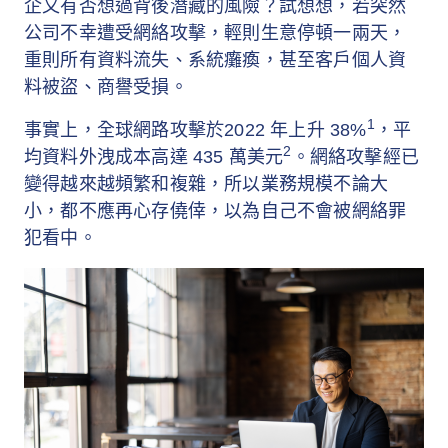
企又有否想過背後潛藏的風險？試想想，若突然
公司不幸遭受網絡攻擊，輕則生意停頓一兩天，
重則所有資料流失、系統癱瘓，甚至客戶個人資
料被盜、商譽受損。
1
事實上，全球網路攻擊於2022 年上升 38%
，平
2
均資料外洩成本高達 435 萬美元
。網絡攻擊經已
變得越來越頻繁和複雜，所以業務規模不論大
小，都不應再心存僥倖，以為自己不會被網絡罪
犯看中。