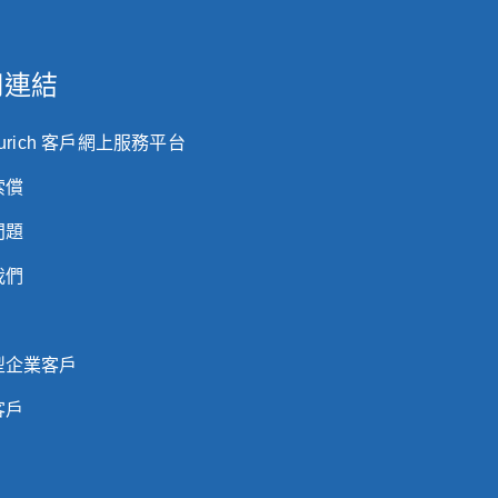
用連結
Zurich 客戶網上服務平台
索償
問題
我們
型企業客戶
客戶