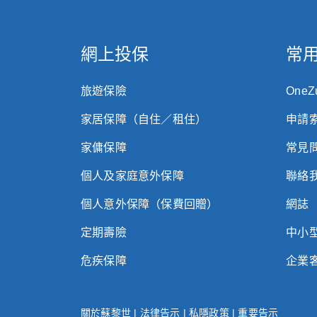
網上投保
常
旅遊保險
One
家居保障（自住／租住）
申請
家傭保障
常見
個人及家庭意外保障
聯絡
個人意外保障（保費回贈）
網誌
定期壽險
中小
危疾保障
企業
關於蘇黎世
|
法律告示
|
私隱政策
|
重要告示