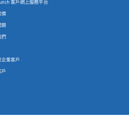
Zurich 客戶網上服務平台
索償
問題
我們
型企業客戶
客戶
格蘭及威爾斯註冊成立之有限公司）