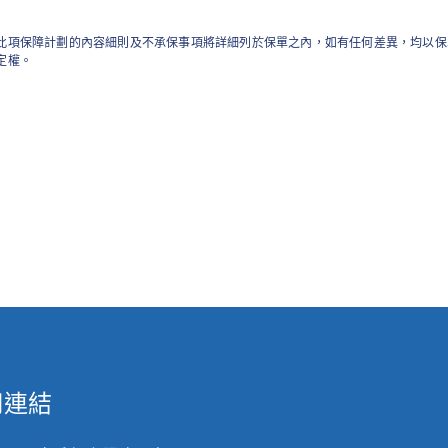
此項保障計劃的內容細則及不承保事項將詳細列於保單之內，如有任何差異，均以保
定權。
用連結