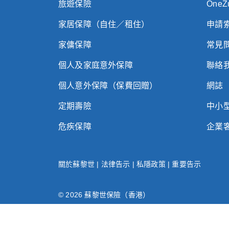
旅遊保險
One
家居保障（自住／租住）
申請
家傭保障
常見
個人及家庭意外保障
聯絡
個人意外保障（保費回贈）
網誌
定期壽險
中小
危疾保障
企業
關於蘇黎世
|
法律告示
|
私隱政策
|
重要告示
© 2026 蘇黎世保險（香港）
蘇黎世人壽（Zurich Assurance Ltd）（於英
蘇黎世保險有限公司（於瑞士註冊成立之有限公司）