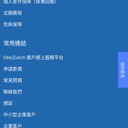
個人意外保障（保費回贈）
2025
定期壽險
有關柏瑞環球基金（「柏瑞」）及該相
年8
危疾保障
關基金之變更
月28
日
常用連結
2025
有關安聯環球投資基金（「安聯」）及
年8
OneZurich 客戶網上服務平台
該等相關基金之變更
月21
您的意見
日
申請索償
常見問題
2025
有關景順盧森堡基金系列（「景順」）
年8
聯絡我們
及該相關基金之變更
月08
網誌
日
中小型企業客戶
2025
企業客戶