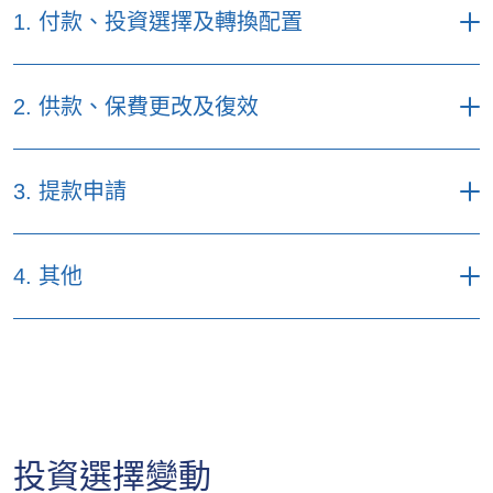
1. 付款、投資選擇及轉換配置
財務需要分析表
2. 供款
、
保費更改
及
復效
保單期滿及再投資表格
額外整付供款申請表格
付款表格（只於香港適用）
3. 提款申請
要求減少供款的表格
風險承擔能力問卷
申請定期保費的部分提款；部分提款的上限
復效申請參考指引（只供參考）
4.
其他
轉換投資選擇及改變供款配置表格（連同風
或定期部分提款參考指引（只供參考）
險承擔能力問卷）
保費更改／復效申請表格
整付供款提款/退保表格（卓越精英國際投資
委任受益人表格
轉換基金及改變供款配置指引（只提供英文
保單復效流程
計劃/至尊國際儲蓄投資）
版本）
自動交換資料個人自行核證
定期保費提款/退保表格（翱翔人生 / 樂安閑
核證簽署表格
/ 豐盛人生）
投資選擇變動
健康狀況及生活習慣問卷