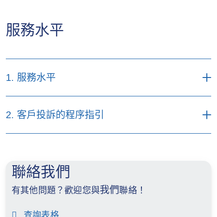
該相關基金之變更
月30
日
2025
披露報表
服務水平
有關安本基金（「安本」）及該相關基
年11
2024
經審計財務報表（只提供英文版
金之變更
月12
2026
本）
日
有關霸菱傘子基金公眾有限公司
年4
（「BUF」）及該相關基金之變更
月27
日
1. 服務水平
2025
有關駿利亨德森遠見基金（「JHHF」）
年11
及該等相關基金之變更
月11
按此下載文件
2026
日
2. 客戶投訴的程序指引
有關景順盧森堡基金系列（「景順」）
年4
及該等相關基金之變更
月23
日
按此下載文件
2025
有關匯豐環球投資基金－印度股票之變
年10
更
月30
2026
聯絡我們
日
有關富達基金（「富達」）及該相關基
年3
金之變更
我們
月31
有其他問題？歡迎您與
聯絡！
日
2025
有關富達基金（「富達」）及該等相關
查詢表格
年10