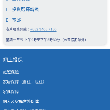
基金之變更
月17
2026
投資選擇轉換
日
有關安本基金（「安本」）及該等相關
年3
基金之變更
月16
電郵
日
2025
客戶服務熱線：
+852 3405 7150
有關富蘭克林鄧普頓環球基金系列
年10
（「FTGF」）及該等相關基金之變更
月16
2026
星期一至五 上午9時至下午5時30分（公眾假期除外）
日
有關柏瑞環球基金（「柏瑞」）及該相
年1
關基金之變更
月23
日
2025
網上投保
有關富蘭克林鄧普頓投資基金
年10
（「FTIF」）及該等相關基金之變更
月14
2026
旅遊保險
日
有關Morgan Stanley Investment Funds -
年1
環球債券基金之變更
月23
家居保障（自住／租住）
日
2025
家傭保障
有關富蘭克林鄧普頓投資基金 - 鄧普頓新
年9
興四強基金之變更
月24
個人及家庭意外保障
日