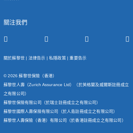
有關法巴基金（「法巴」）及該等相關
年7
基金之變更
月31
日
關注我們
2025
有關摩根基金（單位信託系列）及該等
年7
相關基金之變更
月30
日
關於蘇黎世
|
法律告示
|
私隱政策
|
重要告示
2025
© 2026 蘇黎世保險（香港）
有關施羅德環球基金系列（「施羅
年7
德」）及該等相關基金之變更
月29
蘇黎世人壽（Zurich Assurance Ltd）（於英格蘭及威爾斯註冊成立
日
之有限公司）
蘇黎世保險有限公司（於瑞士註冊成立之有限公司）
2025
蘇黎世國際人壽保險有限公司（於人島註冊成立之有限公司）
有關法巴基金（「法巴」）及該等相關
年7
蘇黎世人壽保險（香港）有限公司（於香港註冊成立之有限公司）
基金之變更
月18
日