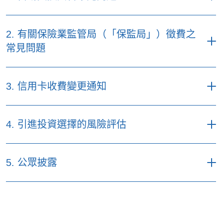
（「FTIF」）及該等相關基金之變更
月02
2026
日
有關貝萊德全球基金（「貝萊德」）及
年6
按此下載文件
該等相關基金之變更
月23
2. 有關保險業監管局（「保監局」）徵費之
日
2025
常見問題
有關晉達環球策略基金 - 環球環境基金之
年11
變更
月20
2026
按此下載文件
日
有關霸菱國際傘子基金（「BIUF」）及
年5
3. 信用卡收費變更通知
該等相關基金之變更
月27
日
2025
按此下載文件
有關富蘭克林鄧普頓投資基金－鄧普頓
年11
4. 引進投資選擇的風險評估
亞洲增長基金之變更
月18
2026
日
有關駿利亨德森遠見基金（「JHHF」）
年5
按此下載文件
及該相關基金之變更
月15
5. 公眾披露
日
2025
有關首源投資環球傘子基金有限公司
年11
年
（「首源」）及該等相關基金之變更
月13
2026
文件
日
份
有關霸菱環球傘子基金（「BGUF」）及
年4