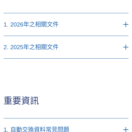
取消拒收要求申請表
財富來源 - 為個別業務而設的指引和問卷
1. 2026年之相關文件
投資資金來源問卷
投資選擇變動
日期
2. 2025年之相關文件
個人資料更新表格
反洗錢規定 - 客戶指南（僅提供英文版本)
2026
投資選擇變動
日期
有關施羅德環球基金系列（「施羅
年7
德」）及該等相關基金之變更
月8
日
2025
有關法巴基金（「法巴」）及該等相關
年12
基金之變更
月29
重要資訊
2026
日
有關法巴基金（「法巴」）及該等相關
年6
基金之變更
月26
日
2025
有關富蘭克林鄧普頓投資基金
年12
1. 自動交換資料常見問題