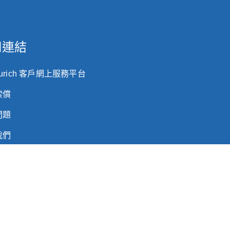
用連結
Zurich 客戶網上服務平台
索償
問題
我們
型企業客戶
客戶