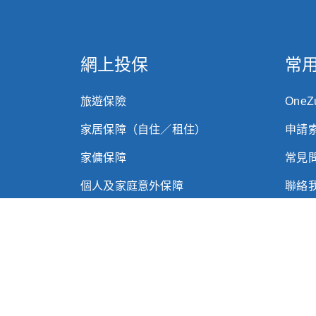
網上投保
常
旅遊保險
One
家居保障（自住／租住）
申請
家傭保障
常見
個人及家庭意外保障
聯絡
個人意外保障（保費回贈）
網誌
定期壽險
中小
危疾保障
企業