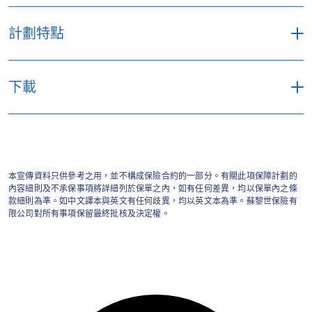
計劃特點
第一節 － 物料損毀
下載
保障工程期間之財物及工程物料之損失及損
毀
產品小冊子 (875.23 KB/PDF)
第一節自選伸延保障
本宣傳資料只供參考之用，並不構成保險合約的一部分。有關此項保障計劃的
內容細則及不承保事項將詳細列於保單之內，如有任何差異，均以保單內之條
款細則為準。如中文譯本與英文有任何歧異，均以英文本為準。蘇黎世保險有
包括工程物料清理費用
限公司對所有事項保留最終批核及決定權。
若工程之實際費用高於預期之費用，本計劃
將自動提升受保工程總額
第二節 －第三者責任保障*