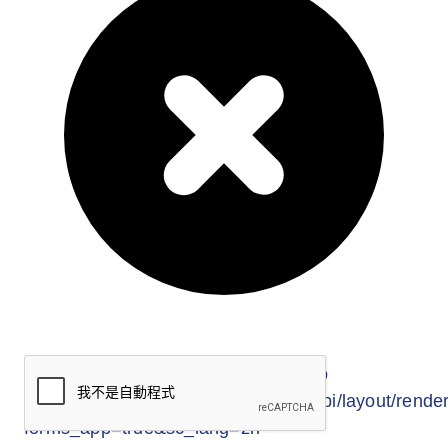
因裝修工程導致他人死亡或傷殘及財物損毀
的第三者責任之保障
第二節自選伸延保障
保障因室內裝修工程期間，意外事故引致業
主的財物損毀
保障延伸至受聘之工程探訪者於非經常性視
察工地期間發生之意外死亡或受傷所導致的
責任
延伸責任保障至於工程後指定的補修期間所
引致的責任
保障因工程中之支柱物震動、移除及減弱引
致倒塌或財物損毀的責任