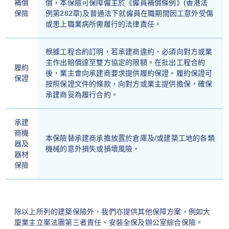
補償
償，本保險可保障僱主於《僱員補償條例》(香港法
保險
例第282章)及普通法下就僱員在職期間因工意外受傷
或患上職業病所需履行的法律責任。
根據工程合約訂明，若承建商違約，必須向對方或業
主作出賠償達至雙方協定的限額。在批出工程合約
履約
後，業主會向承建商要求提供履約保證。履約保證可
保證
按照保證文件的條款，向對方或業主提供擔保，確保
承建商妥為履行合約。
承建
商機
本保險替承建商承擔放置於倉庫及/或建築工地的各類
器及
機械的意外損失或損壞風險。
器材
保險
除以上所列的建築保險外，我們亦提供其他保障方案，例如大
廈業主立案法團第三者責任、安裝全保及辦公室綜合保險。