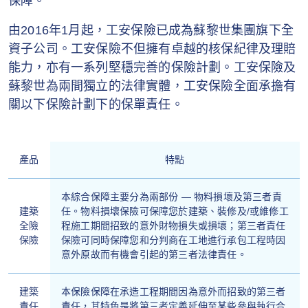
保障。
由2016年1月起，工安保險已成為蘇黎世集團旗下全
資子公司。工安保險不但擁有卓越的核保紀律及理賠
能力，亦有一系列堅穩完善的保險計劃。工安保險及
蘇黎世為兩間獨立的法律實體，工安保險全面承擔有
關以下保險計劃下的保單責任。
產品
特點
本綜合保障主要分為兩部份 — 物料損壞及第三者責
建築
任。物料損壞保險可保障您於建築、裝修及/或維修工
全險
程施工期間招致的意外財物損失或損壞；第三者責任
保險
保險可同時保障您和分判商在工地進行承包工程時因
意外原故而有機會引起的第三者法律責任。
建築
本保險保障在承造工程期間因為意外而招致的第三者
責任
責任，其特色是將第三者定義延伸至某些參與執行合