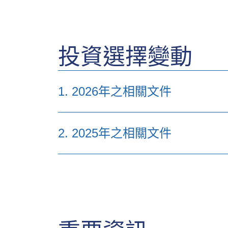
5. 保單正本或遺失保單聲明書
6. 如無指定受益人及死者生前並未
7. 受益人/遺產管理人已核實永久
投資選擇變動
行月結單)
8. 受保人與受益人之關係證明
1. 2026年之相關文件
投資選擇變動
2. 2025年之相關文件
有關施羅德環球基金系列（「施羅德」）及
投資選擇變動
有關路博邁投資基金（「NBIF」）及該等
有關法巴基金（「法巴」）及該等相關基金
有關法巴基金（「法巴」）及該等相關基金
有關富蘭克林鄧普頓投資基金（「FTIF」