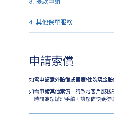
3. 提款申請
更改受保人表格（適用於 2019 年或之後購
以 Visa/Master 信用卡支付續保保費及
表格
保單更改申請表
4. 其他保單服務
付款表格（適用於 2019 年或之後購買的保
提款申請表（適用於
個人保單持有人
）[
繁體
保單轉讓申請表格（適用於 2015 年之前購
表格
第三方付款表格
備注：
保單轉換申請表格（只提供英文版本）（適用於
1. 所需文件：保單持有人之已核實身份證副
健康及生活習慣問卷
2. 保單貸款將收取利息。
直接付款授權書（適用於 2015 年之前購買
申請索償
3. 如保單貸款/紅利提取金額
少於70,000港元
健康及生活習慣問卷（簡易核保）
提款申請表（適用於
企業保單持有人
）
如需
申請意外賠償或醫療/住院現金賠
自動交換資料 - 控權人自行核證
ii)
只適用於
個人保單持有人
的表格
備注：
如需
申請其他索償
，請致電客戶服務
1. 所需文件：請參照
「企業保單持有人所需
自動交換資料 - 實體自行核證
一時間為您辦理手續，讓您儘快獲得
2. 保單貸款將收取利息。
更改╱更新保單持有人申請表
自動交換資料 - 個人自行核證
退休入息／定期提款申請表