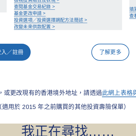
查閱基金交易紀錄 >
填
基金更改申請 >
查
投資選項╱投資選擇調配方法簡述 >
改變未來供款配置 >
登入／註冊
了解更多
址，或更改現有的香港境外地址，請透過
此網上表格
（適用於 2015 年之前購買的其他投資壽險保單）
我正在尋找……