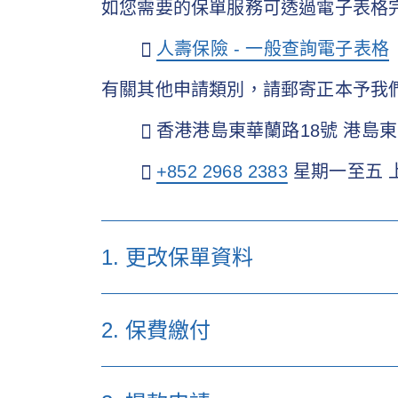
如您需要的保單服務可透過電子表格
人壽保險 - 一般查詢電子表格
有關其他申請類別，請郵寄正本予我
香港港島東華蘭路18號 港島東中
+852 2968 2383
星期一至五 上
1. 更改保單資料
i) 適用於
個人及企業保單持有人
的表格
2. 保費繳付
指定╱更改後備受保人表格（適用於 2019
表格