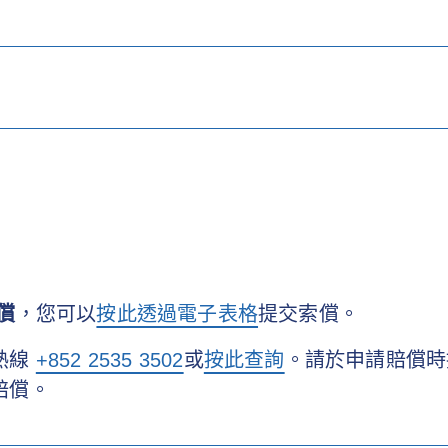
買的保單）
徵費申請表格（適用於 2015 年之前購買的保單）
單）
中文
/
简体中文
]
買的保單）
 2015 年之前購買的保單）
本
的保單）
，可透過電子表格上載提交服務申請。*
償
，您可以
按此透過電子表格
提交索償。
熱線
+852 2535 3502
或
按此查詢
。請於申請賠償時
遞交文件檢查表」
賠償。