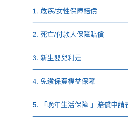
指定╱更改後備保單持有人表格（適用於 20
1. 危疾/女性保障賠償
客戶身分證明核實副本
指定╱更改後備保單持有人（未成年）及監護人
按此下載表格
申請保單副本表格
（補領保單副本手續費為1
2. 死亡/付款人保障賠償
所需附加資料：由醫院及主診醫生填
按此下載表格
3. 新生嬰兒利是
iii) 只適用於
企業保單持有人
的表格
所需文件：
按此下載表格
企業保單持有人所需遞交文件檢查表
1. 死亡證正本
4. 免繳保費權益保障
所需附加文件：出世纸副本及免疫注
2. 死者身份證
更改保單持有人申請表
按此下載表格
3. 受益人已核實身份證副本
5. 「晚年生活保障 」賠償申請
企業資料更改申請表
所需附加文件：傷殘證明文件、病假
4. 申請醫療報告的授權書
按此下載表格