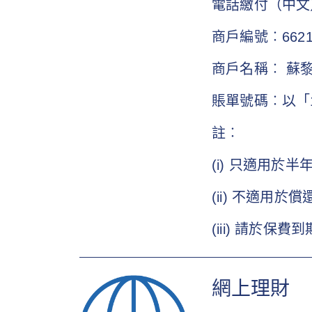
電話繳付（中文）
商戶編號︰662
商戶名稱︰ 蘇
賬單號碼︰以「
註︰
(i) 只適用於
(ii) 不適用於
(iii) 請於
網上理財