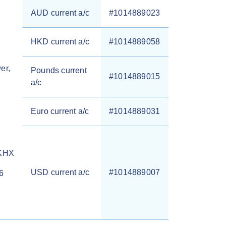
AUD current a/c
#1014889023
HKD current a/c
#1014889058
er,
Pounds current
#1014889015
a/c
Euro current a/c
#1014889031
HKHX
USD current a/c
#1014889007
6