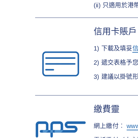
(ii) 只適用於
信用卡賬戶
1) 下載及填妥
2) 遞交表格
3) 建議以掛
繳費靈
網上繳付︰
www