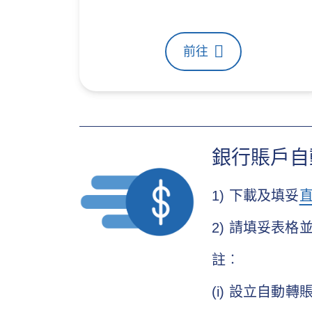
前往
銀行賬戶自
1) 下載及填妥
2) 請填妥表格
註︰
(i) 設立自動