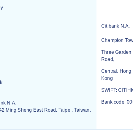
ey
Citibank N.A.
Champion Tow
Three Garden
Road,
Central, Hong
Kong
rk
SWIFT: CITI
Bank code: 00
ank N.A.
 742 Ming Sheng East Road, Taipei, Taiwan,