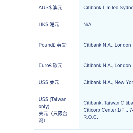
AUS$ 澳元
Citibank Limited Sydn
HK$ 港元
N/A
Pound£ 英鎊
Citibank N.A., London
Euro€ 歐元
Citibank N.A., London
US$ 美元
Citibank N.A., New Yo
US$ (Taiwan
Citibank, Taiwan Citib
only)
Citicorp Center 1/Fl.,
美元（只限台
R.O.C.
灣）