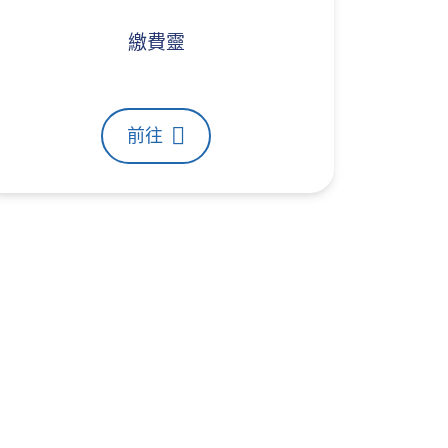
繳費靈
前往