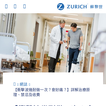
網誌
【衝擊波幾耐做一次？會好痛？】詳解治療原
理、禁忌及收費