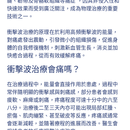
腱、韌帶及骨骼軟組織等痛症 ，因其非侵入性和
快速效果而受到廣泛關注，成為物理治療的重要
技術之一。
衝擊波治療的原理在於利用高頻衝擊波的能量，
對痛處發出震動，引發微小的組織損傷，促進身
體的自我修復機制，刺激新血管生長，消炎並加
快癒合過程，從而有效緩解疼痛。
衝擊波治療會痛嗎？
在治療過程中，能量會直接作用於患處，過程中
常伴隨明顯的衝擊感與刺痛感，部分患者會感到
痠軟、麻痺或刺痛，疼痛程度可達十分中的六至
八分。治療後二至三天內亦可能出現局部紅腫、
瘀傷、肌肉繃緊、甚至破皮等反應，疼痛感通常
會逐漸減輕，並隨著療程的進展而改善。醫生會