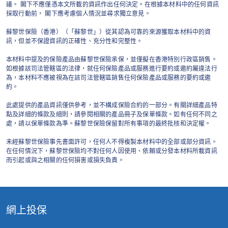
議。 閣下不應僅憑本文所載的資訊作出任何決定。在根據本材料中的任何資訊
採取行動前， 閣下應考慮個人情況並尋求獨立意見。
蘇黎世保險（香港）（「蘇黎世」）從其認為可靠的來源獲取本材料中的資
訊，但並不保證資訊的正確性、充分性和完整性。
本材料中提及的保險產品由蘇黎世保險承保，並僅擬在香港特別行政區銷售。
如根據該司法管轄區的法律，就任何保險產品或服務進行要約或邀約屬違法行
為，本材料不應被視為在該司法管轄區銷售任何保險產品或服務的要約或邀
約。
此處提供的產品資訊僅供參考，並不構成保險合約的一部分。有關詳細產品特
點及詳細的條款及細則，請參閱相關的產品冊子及保單條款。如有任何不同之
處，請以保單條款為準。蘇黎世保險保留對所有事項的最終批核和決定權。
未經蘇黎世保險事先書面許可，任何人不得複製本材料中的全部或部分資訊。
在任何情況下，蘇黎世保險均不對任何人因使用、依賴或分發本材料所載資訊
而引起或與之相關的任何損害或損失負責。
網上投保