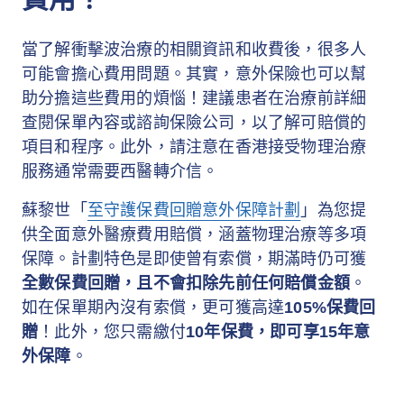
當了解衝擊波治療的相關資訊和收費後，很多人
可能會擔心費用問題。其實，意外保險也可以幫
助分擔這些費用的煩惱！建議患者在治療前詳細
查閱保單內容或諮詢保險公司，以了解可賠償的
項目和程序。此外，請注意在香港接受物理治療
服務通常需要西醫轉介信。
蘇黎世「
至守護保費回贈意外保障計劃
」為您提
供全面意外醫療費用賠償，涵蓋物理治療等多項
保障。計劃特色是即使曾有索償，期滿時仍可獲
全數保費回贈，且不會扣除先前任何賠償金額
。
如在保單期內沒有索償，更可獲高達
105%保費回
贈
！此外，您只需繳付
10年保費，即可享15年意
外保障
。