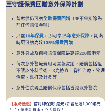
至守護保費回贈意外保障計劃
曾索償仍可獲
全數保費回贈
（並不會扣除先
前任何賠償金額）
只需
10年保費
，即可享
15年意外保障
，期滿
時更可獲高達
105%保費回贈
意外身故及傷殘賠償保障最高達200萬港元
每次意外醫療費用可實報實銷，賠償包括但
不限於外科手術、X光檢查、脊椎治療、物理
治療、跌打及針灸等
意外住院現金賠償保障包括香港以外醫院
【限時優惠】
首月總保費1港元
(節省超過1,000港元
*！)，優惠期有限，立即投保！