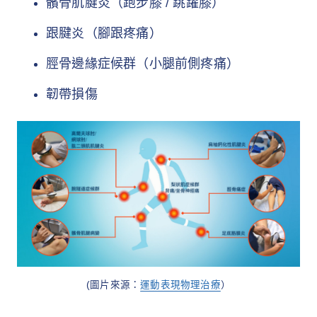
髕骨肌腱炎（跑步膝 / 跳躍膝）
跟腱炎（腳跟疼痛）
脛骨邊緣症候群（小腿前側疼痛）
韌帶損傷
(圖片來源：
運動表現物理治療
）